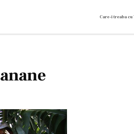
Care-i treaba cu 
banane