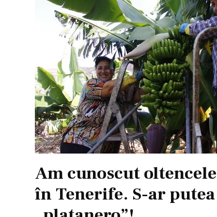
Am cunoscut oltencele
în Tenerife. S-ar putea
„platanero”!