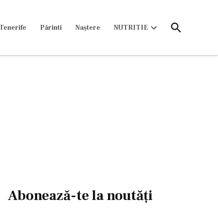
Open
Tenerife
Părinti
Naștere
NUTRITIE
Search
Open
dropdown
menu
Abonează-te la noutăți