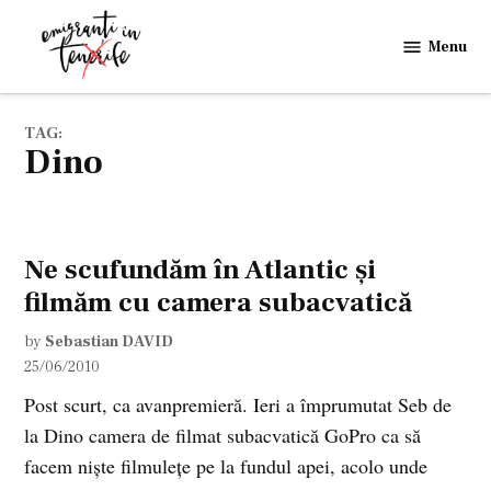
Skip
to
Menu
Emigranti
content
in
Tenerife
TAG:
Dino
Ne scufundăm în Atlantic şi
filmăm cu camera subacvatică
by
Sebastian DAVID
25/06/2010
Post scurt, ca avanpremieră. Ieri a împrumutat Seb de
la Dino camera de filmat subacvatică GoPro ca să
facem nişte filmuleţe pe la fundul apei, acolo unde