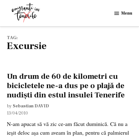
Skip
to
Menu
Emigranti
content
in
Tenerife
TAG:
excursie
Un drum de 60 de kilometri cu
bicicletele ne-a dus pe o plajă de
nudişti din estul insulei Tenerife
by
Sebastian DAVID
13/04/2010
N-am apucat să vă zic ce-am făcut duminică. Că nu a
ieşit deloc aşa cum aveam în plan, pentru că palmierul