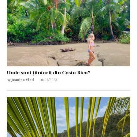
Unde sunt țânțarii din Costa Rica?
by
Jeanina Vlad
16/07/2023