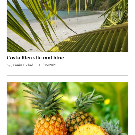
Costa Rica stie mai bine
by
Jeanina Vlad
10/06/2023