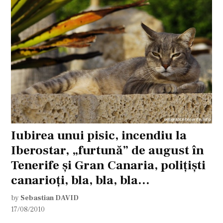
Iubirea unui pisic, incendiu la
Iberostar, „furtună” de august în
Tenerife şi Gran Canaria, poliţişti
canarioţi, bla, bla, bla…
by
Sebastian DAVID
17/08/2010