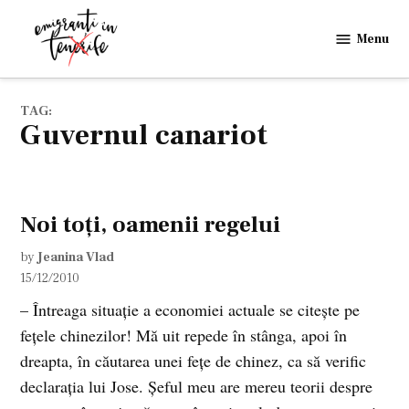
Skip
to
Menu
Emigranti
content
in
Tenerife
TAG:
guvernul canariot
Noi toţi, oamenii regelui
by
Jeanina Vlad
15/12/2010
– Întreaga situaţie a economiei actuale se citeşte pe
feţele chinezilor! Mă uit repede în stânga, apoi în
dreapta, în căutarea unei feţe de chinez, ca să verific
declaraţia lui Jose. Şeful meu are mereu teorii despre