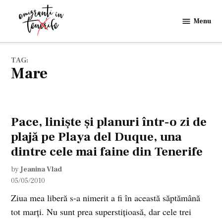
Skip
to
Menu
Emigranti
content
in
Tenerife
TAG:
mare
Pace, linişte şi planuri într-o zi de
plajă pe Playa del Duque, una
dintre cele mai faine din Tenerife
by
Jeanina Vlad
05/05/2010
Ziua mea liberă s-a nimerit a fi în această săptămână
tot marţi. Nu sunt prea superstiţioasă, dar cele trei