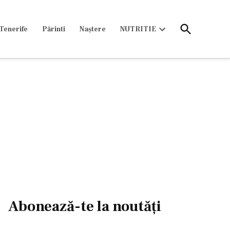
Open
Tenerife
Părinti
Naștere
NUTRITIE
Search
Open
dropdown
menu
Abonează-te la noutăți