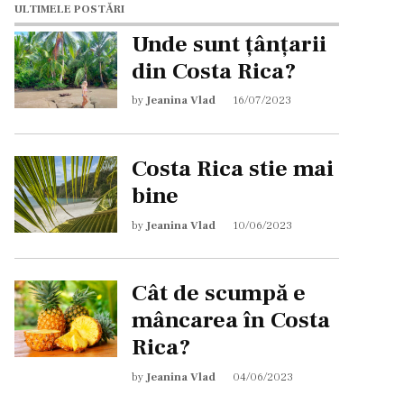
ULTIMELE POSTĂRI
Unde sunt țânțarii
din Costa Rica?
by
Jeanina Vlad
16/07/2023
Costa Rica stie mai
bine
by
Jeanina Vlad
10/06/2023
Cât de scumpă e
mâncarea în Costa
Rica?
by
Jeanina Vlad
04/06/2023