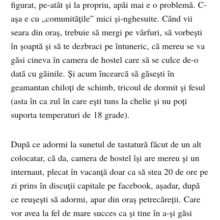
figurat, pe-atât şi la propriu, apăi mai e o problemă. C-
aşa e cu „comunităţile” mici şi-nghesuite. Când vii
seara din oraş, trebuie să mergi pe vârfuri, să vorbeşti
în şoaptă şi să te dezbraci pe întuneric, că mereu se va
găsi cineva în camera de hostel care să se culce de-o
dată cu găinile. Şi acum încearcă să găseşti în
geamantan chiloţi de schimb, tricoul de dormit şi fesul
(asta în ca zul în care eşti tuns la chelie şi nu poţi
suporta temperaturi de 18 grade).
După ce adormi la sunetul de tastatură făcut de un alt
colocatar, că da, camera de hostel îşi are mereu şi un
internaut, plecat în vacanţă doar ca să stea 20 de ore pe
zi prins în discuţii capitale pe facebook, aşadar, după
ce reuşeşti să adormi, apar din oraş petrecăreţii. Care
vor avea la fel de mare succes ca şi tine în a-şi găsi