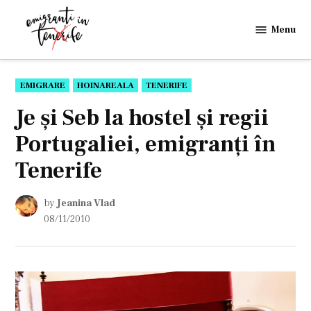
Skip
to
Menu
Emigranti
content
in
Tenerife
POSTED
EMIGRARE
HOINAREALA
TENERIFE
IN
Je şi Seb la hostel şi regii
Portugaliei, emigranţi în
Tenerife
by
Jeanina Vlad
08/11/2010