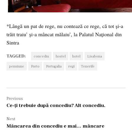
*Lângă un pat de rege, nu contează ce rege, că tot şi-a
trăit traiu’ şi-a mâncat mălaiu’, la Palatul Naţional din
Sintra
TAGGED:
concediu
hostel
hotel
Lisabona
pensiune
Porto
Portugalia
regi
Tenerife
Navigare
Previous
în
Ce-ţi trebuie după concediu? Alt concediu.
articole
Next
Mâncarea din concediu e mai… mâncare