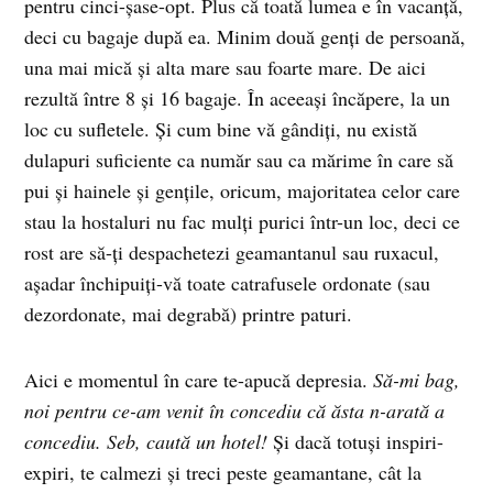
pentru cinci-şase-opt. Plus că toată lumea e în vacanţă,
deci cu bagaje după ea. Minim două genţi de persoană,
una mai mică şi alta mare sau foarte mare. De aici
rezultă între 8 şi 16 bagaje. În aceeaşi încăpere, la un
loc cu sufletele. Şi cum bine vă gândiţi, nu există
dulapuri suficiente ca număr sau ca mărime în care să
pui şi hainele şi genţile, oricum, majoritatea celor care
stau la hostaluri nu fac mulţi purici într-un loc, deci ce
rost are să-ţi despachetezi geamantanul sau ruxacul,
aşadar închipuiţi-vă toate catrafusele ordonate (sau
dezordonate, mai degrabă) printre paturi.
Aici e momentul în care te-apucă depresia.
Să-mi bag,
noi pentru ce-am venit în concediu că ăsta n-arată a
concediu. Seb, caută un hotel!
Şi dacă totuşi inspiri-
expiri, te calmezi şi treci peste geamantane, cât la