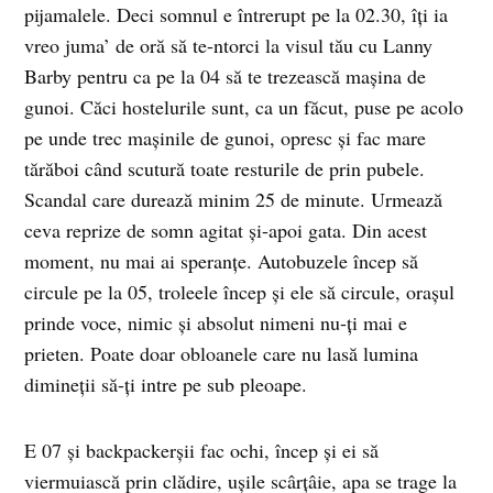
pijamalele. Deci somnul e întrerupt pe la 02.30, îţi ia
vreo juma’ de oră să te-ntorci la visul tău cu Lanny
Barby pentru ca pe la 04 să te trezească maşina de
gunoi. Căci hostelurile sunt, ca un făcut, puse pe acolo
pe unde trec maşinile de gunoi, opresc şi fac mare
tărăboi când scutură toate resturile de prin pubele.
Scandal care durează minim 25 de minute. Urmează
ceva reprize de somn agitat şi-apoi gata. Din acest
moment, nu mai ai speranţe. Autobuzele încep să
circule pe la 05, troleele încep şi ele să circule, oraşul
prinde voce, nimic şi absolut nimeni nu-ţi mai e
prieten. Poate doar obloanele care nu lasă lumina
dimineţii să-ţi intre pe sub pleoape.
E 07 şi backpackerşii fac ochi, încep şi ei să
viermuiască prin clădire, uşile scârţâie, apa se trage la