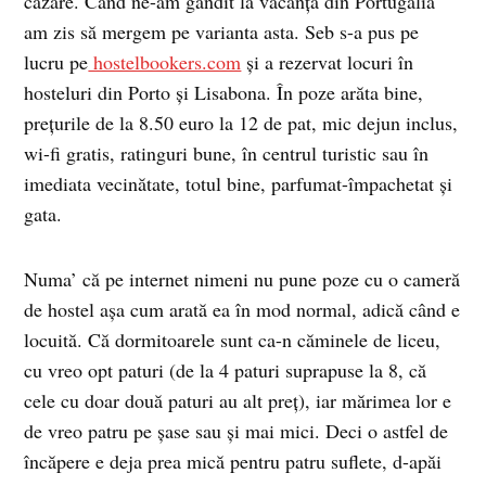
cazare. Când ne-am gândit la vacanţa din Portugalia
am zis să mergem pe varianta asta. Seb s-a pus pe
lucru pe
hostelbookers.com
şi a rezervat locuri în
hosteluri din Porto şi Lisabona. În poze arăta bine,
preţurile de la 8.50 euro la 12 de pat, mic dejun inclus,
wi-fi gratis, ratinguri bune, în centrul turistic sau în
imediata vecinătate, totul bine, parfumat-împachetat şi
gata.
Numa’ că pe internet nimeni nu pune poze cu o cameră
de hostel aşa cum arată ea în mod normal, adică când e
locuită. Că dormitoarele sunt ca-n căminele de liceu,
cu vreo opt paturi (de la 4 paturi suprapuse la 8, că
cele cu doar două paturi au alt preţ), iar mărimea lor e
de vreo patru pe şase sau şi mai mici. Deci o astfel de
încăpere e deja prea mică pentru patru suflete, d-apăi