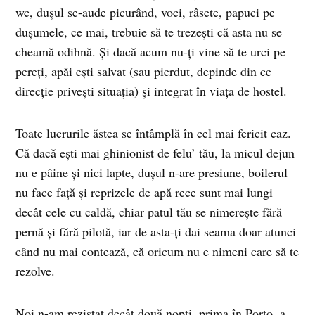
wc, duşul se-aude picurând, voci, râsete, papuci pe
duşumele, ce mai, trebuie să te trezeşti că asta nu se
cheamă odihnă. Şi dacă acum nu-ţi vine să te urci pe
pereţi, apăi eşti salvat (sau pierdut, depinde din ce
direcţie priveşti situaţia) şi integrat în viaţa de hostel.
Toate lucrurile ăstea se întâmplă în cel mai fericit caz.
Că dacă eşti mai ghinionist de felu’ tău, la micul dejun
nu e pâine şi nici lapte, duşul n-are presiune, boilerul
nu face faţă şi reprizele de apă rece sunt mai lungi
decât cele cu caldă, chiar patul tău se nimereşte fără
pernă şi fără pilotă, iar de asta-ţi dai seama doar atunci
când nu mai contează, că oricum nu e nimeni care să te
rezolve.
Noi n-am rezistat decât două nopţi, prima în Porto, a