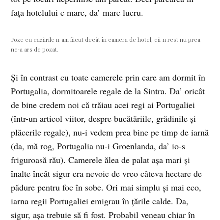
faţa hotelului e mare, da’ mare lucru.
Poze cu cazările n-am făcut decât în camera de hotel, că-n rest nu prea
ne-a ars de pozat.
Şi în contrast cu toate camerele prin care am dormit în
Portugalia, dormitoarele regale de la Sintra. Da’ oricât
de bine credem noi că trăiau acei regi ai Portugaliei
(într-un articol viitor, despre bucătăriile, grădinile şi
plăcerile regale), nu-i vedem prea bine pe timp de iarnă
(da, mă rog, Portugalia nu-i Groenlanda, da’ io-s
friguroasă rău). Camerele ălea de palat aşa mari şi
înalte încât sigur era nevoie de vreo câteva hectare de
pădure pentru foc în sobe. Ori mai simplu şi mai eco,
iarna regii Portugaliei emigrau în ţările calde. Da,
sigur, aşa trebuie să fi fost. Probabil veneau chiar în