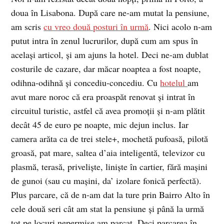
doua în Lisabona. După care ne-am mutat la pensiune,
am scris
cu vreo două posturi în urmă
. Nici acolo n-am
putut intra în zenul lucrurilor, după cum am spus în
acelaşi articol, şi am ajuns la hotel. Deci ne-am dublat
costurile de cazare, dar măcar noaptea a fost noapte,
odihna-odihnă şi concediu-concediu. Cu
hotelul
am
avut mare noroc că era proaspăt renovat şi intrat în
circuitul turistic, astfel că avea promoţii şi n-am plătit
decât 45 de euro pe noapte, mic dejun inclus. Iar
camera arăta ca de trei stele+, mochetă pufoasă, pilotă
groasă, pat mare, saltea d’aia inteligentă, televizor cu
plasmă, terasă, privelişte, linişte în cartier, fără maşini
de gunoi (sau cu maşini, da’ izolare fonică perfectă).
Plus parcare, că de n-am dat la ture prin Bairro Alto în
cele două seri cât am stat la pensiune şi până la urmă
tot pe locuri nepermise am parcat. Deci parcarea în