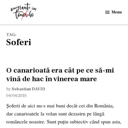
Skip
to
Menu
Emigranti
content
in
Tenerife
TAG:
soferi
O canarioată era cât pe ce să-mi
vină de hac în vinerea mare
by
Sebastian DAVID
04/04/2010
Şoferii de aici nu-s mai buni decât cei din România,
dar canarioatele la volan sunt dezastru pe lângă
româncele noastre. Sunt puţin subiectiv când spun asta,