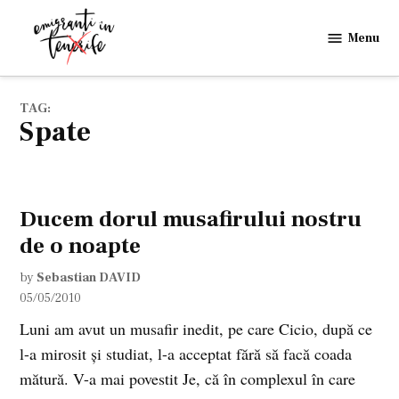
Skip
to
Menu
Emigranti
content
in
Tenerife
TAG:
spate
Ducem dorul musafirului nostru
de o noapte
by
Sebastian DAVID
05/05/2010
Luni am avut un musafir inedit, pe care Cicio, după ce
l-a mirosit şi studiat, l-a acceptat fără să facă coada
mătură. V-a mai povestit Je, că în complexul în care