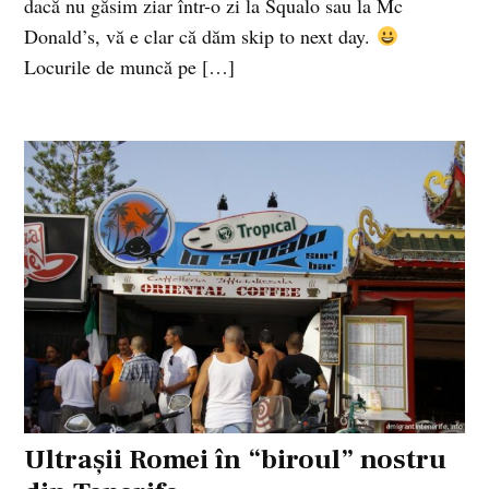
dacă nu găsim ziar într-o zi la Squalo sau la Mc
Donald’s, vă e clar că dăm skip to next day.
Locurile de muncă pe […]
Ultraşii Romei în “biroul” nostru