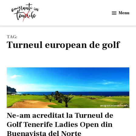
Skip
to
Menu
Emigranti
content
in
Tenerife
TAG:
turneul european de golf
Ne-am acreditat la Turneul de
Golf Tenerife Ladies Open din
Buenavista del Norte