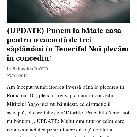
(UPDATE) Punem la bătaie casa
pentru o vacanță de trei
săptămâni în Tenerife! Noi plecăm
în concediu!
by
Sebastian DAVID
25/04/2013
Am început numărătoarea inversă până la plecarea în
România. Da, plecăm trei săptămâni în concediu.
Mititelul Yago nici nu bănuiește ce distracție îl
așteaptă, el care iubește călătoriile. Probabil că nici noi
nu bănuim:). UPDATE: Multumim tuturor celor care
ne-au contactat și pentru interesul față de oferta