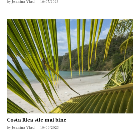
by
Jeanina Vlad
16/07/2023
Costa Rica stie mai bine
by
Jeanina Vlad
10/06/2023