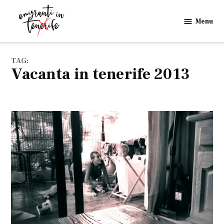
Skip
to
Menu
Emigranti
content
in
Tenerife
TAG:
vacanta in tenerife 2013