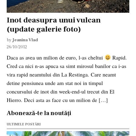
Inot deasupra unui vulcan
(update galerie foto)
by
Jeanina Vlad
26/10/2012
Daca as avea un milion de euro, l-as cheltui
Rapid.
Cred ca nici n-as apuca sa simt mirosul banilor ca i-as
vira rapid neamtului din La Restinga. Care neamt
detine pensiunea unde am stat noi in timpul
concursului de inot din week-end-ul trecut din El
Hierro. Deci asta as face cu un milion de […]
Abonează-te la noutăți
ULTIMELE POSTĂRI