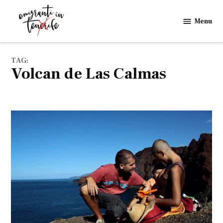
Skip
to
Menu
Emigranti
content
in
Tenerife
TAG:
Volcan de Las Calmas