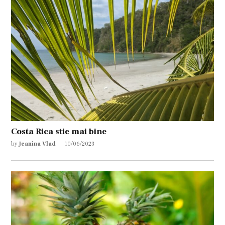
Costa Rica stie mai bine
by
Jeanina Vlad
10/06/2023