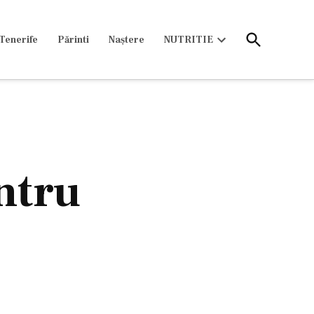
Open
Tenerife
Părinti
Naștere
NUTRITIE
Search
Open
dropdown
menu
ntru