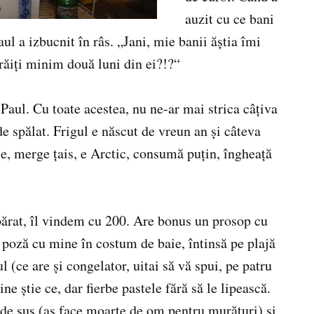
auzit cu ce bani
l a izbucnit în râs. „Jani, mie banii ăştia îmi
trăiţi minim două luni din ei?!?“
 Paul. Cu toate acestea, nu ne-ar mai strica câţiva
e spălat. Frigul e născut de vreun an şi câteva
ie, merge ţais, e Arctic, consumă puţin, îngheaţă
ărat, îl vindem cu 200. Are bonus un prosop cu
 poză cu mine în costum de baie, întinsă pe plajă
l (ce are şi congelator, uitai să vă spui, pe patru
ine ştie ce, dar fierbe pastele fără să le lipească.
 de sus (aş face moarte de om pentru murături) şi