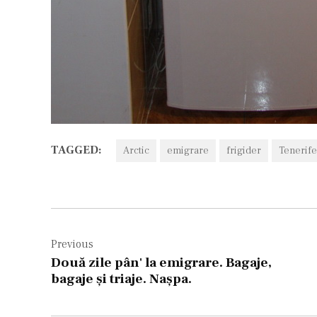
TAGGED:
Arctic
emigrare
frigider
Tenerife
Navigare
în
Previous
Două zile pân' la emigrare. Bagaje,
articole
bagaje şi triaje. Naşpa.