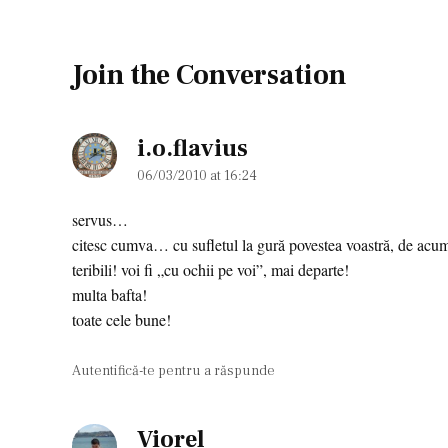
Join the Conversation
i.o.flavius
says:
06/03/2010 at 16:24
servus…
citesc cumva… cu sufletul la gură povestea voastră, de acum c
teribili! voi fi „cu ochii pe voi”, mai departe!
multa bafta!
toate cele bune!
Autentifică-te pentru a răspunde
Viorel
says: