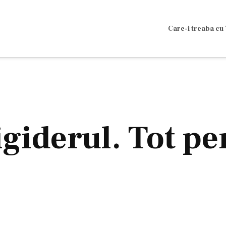
Care-i treaba cu 
igiderul. Tot pe