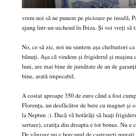
vrem noi să ne punem pe picioare pe insulă, Pau
ajung într-un uichend în Ibiza. Şi voi vreţi să 
No, ce să zic, noi nu suntem aşa cheltuitori ca
bănuţi. Aşa că vindem şi frigiderul şi maşina d
luni, are mai bine de jumătate de an de garanţ
bine, arată impecabil.
A costat aproape 350 de euro când a fost cump
Florenţa, un desfăcător de bere cu magnet şi o
la Neptun :). Dacă vă hotărâţi să luaţi frigideru
sertare), cratiţa din dreapta e tot bonus. Nu e c
De vânzare nu e borcanul de castraveţi muraţi