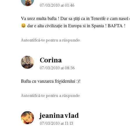
07/03/2010 at 01:46
Va urez multa bafta ! Dar sa știți ca in Tenerife e cam nasol c
dar e alta civilizație in Europa si in Spania ! BAFTA !
Autentifică-te pentru a răspunde
Corina
says:
07/03/2010 at 08:36
Bafta cu vanzarea frigiderului :)!
Autentifică-te pentru a răspunde
jeanina vlad
says:
07/03/2010 at 11:13