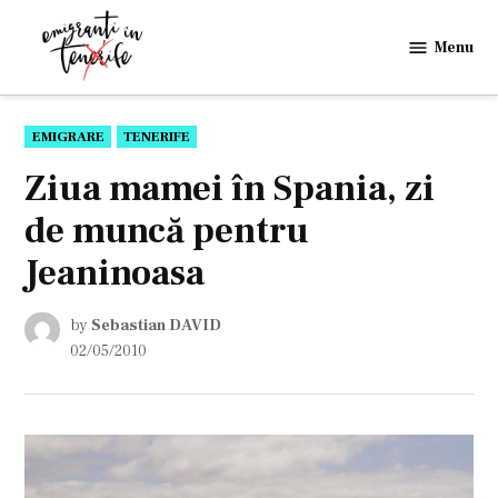
Skip
to
Menu
Emigranti
content
in
Tenerife
POSTED
EMIGRARE
TENERIFE
IN
Ziua mamei în Spania, zi
de muncă pentru
Jeaninoasa
by
Sebastian DAVID
02/05/2010