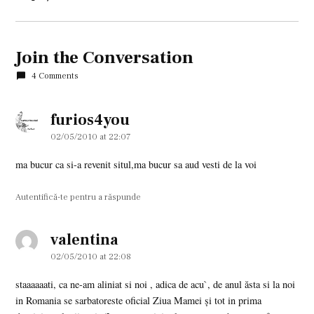
Join the Conversation
4 Comments
furios4you
says:
02/05/2010 at 22:07
ma bucur ca si-a revenit situl,ma bucur sa aud vesti de la voi
Autentifică-te pentru a răspunde
valentina
says:
02/05/2010 at 22:08
staaaaaati, ca ne-am aliniat si noi , adica de acu`, de anul ăsta si la noi
in Romania se sarbatoreste oficial Ziua Mamei și tot in prima