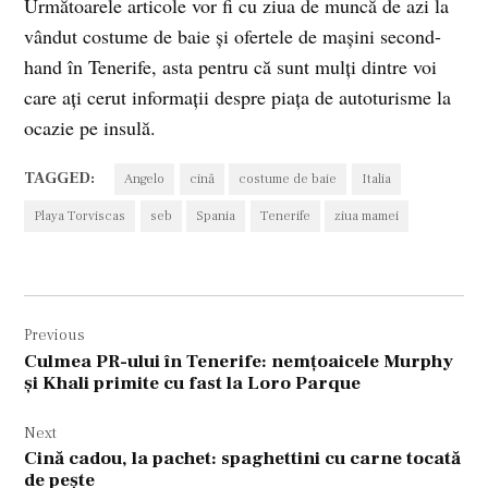
Următoarele articole vor fi cu ziua de muncă de azi la
vândut costume de baie şi ofertele de maşini second-
hand în Tenerife, asta pentru că sunt mulţi dintre voi
care aţi cerut informaţii despre piaţa de autoturisme la
ocazie pe insulă.
TAGGED:
Angelo
cină
costume de baie
Italia
Playa Torviscas
seb
Spania
Tenerife
ziua mamei
Navigare
Previous
în
Culmea PR-ului în Tenerife: nemţoaicele Murphy
articole
şi Khali primite cu fast la Loro Parque
Next
Cină cadou, la pachet: spaghettini cu carne tocată
de peşte