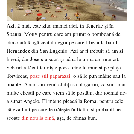
Azi, 2 mai, este ziua mamei aici, în Tenerife şi în
Spania. Motiv pentru care am primit o bomboană de
ciocolată lângă ceaiul negru pe care-l beau la barul
Hernandez din San Eugenio. Azi ar fi trebuit să am zi
liberă, dar Jose s-a sucit şi până la urmă am muncit.
Seb mi-a făcut iar nişte poze faine la muncă pe plaja
Torviscas,
poze stil paparazzi
, o să le pun mâine sau la
noapte. Acum am venit chitiţi să blogărim, că sunt mai
multe chestii pe care vrem să le postăm, dar tocmai ne-
a sunat Angelo. El mâine pleacă la Roma, pentru cele
câteva luni pe care le trăieşte în Italia, şi probabil ne
scoate
din nou la cină,
aşa, de rămas bun.