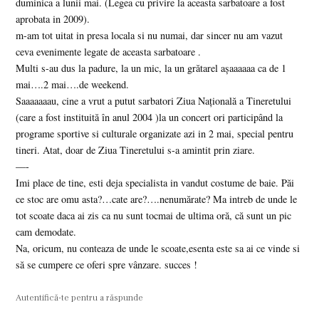
duminica a lunii mai. (Legea cu privire la aceasta sarbatoare a fost
aprobata in 2009).
m-am tot uitat in presa locala si nu numai, dar sincer nu am vazut
ceva evenimente legate de aceasta sarbatoare .
Multi s-au dus la padure, la un mic, la un grătarel așaaaaaa ca de 1
mai….2 mai….de weekend.
Saaaaaaau, cine a vrut a putut sarbatori Ziua Naţională a Tineretului
(care a fost instituită în anul 2004 )la un concert ori participând la
programe sportive si culturale organizate azi in 2 mai, special pentru
tineri. Atat, doar de Ziua Tineretului s-a amintit prin ziare.
––-
Imi place de tine, esti deja specialista in vandut costume de baie. Păi
ce stoc are omu asta?…cate are?….nenumărate? Ma intreb de unde le
tot scoate daca ai zis ca nu sunt tocmai de ultima oră, că sunt un pic
cam demodate.
Na, oricum, nu conteaza de unde le scoate,esenta este sa ai ce vinde si
să se cumpere ce oferi spre vânzare. succes !
Autentifică-te pentru a răspunde