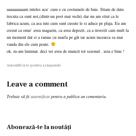
aaaaaaaaaam inteles acu` cum e cu costumele de baie. Stiam de data
trecuta ca sunt noi,(dintr-un post mai vechi) dar nu am stiut ca le
fabrica acum, ca asa iute cum sunt cusute le si aduce pe plaja. Eu am
crezut ca omu` avea magazin, ca avea depozit, ca a investit cam mult la
un moment dat si a ramas cu marfa pe gât iar acum incearca sa mai
vanda din ele cum poate.
ok. m-am luminat. deci vei avea de muncit tot sezonul . asta e bine !
Autentifică-te pentru a răspunde
Leave a comment
Leave
a
Trebuie să fii
autentificat
pentru a publica un comentariu.
comment
Abonează-te la noutăți