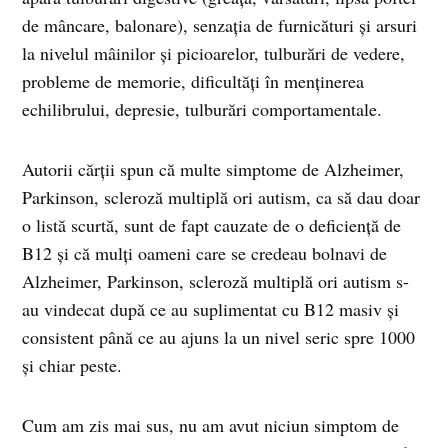
de mâncare, balonare), senzația de furnicături și arsuri
la nivelul mâinilor și picioarelor, tulburări de vedere,
probleme de memorie, dificultăți în menținerea
echilibrului, depresie, tulburări comportamentale.
Autorii cărții spun că multe simptome de Alzheimer,
Parkinson, scleroză multiplă ori autism, ca să dau doar
o listă scurtă, sunt de fapt cauzate de o deficiență de
B12 și că mulți oameni care se credeau bolnavi de
Alzheimer, Parkinson, scleroză multiplă ori autism s-
au vindecat după ce au suplimentat cu B12 masiv și
consistent până ce au ajuns la un nivel seric spre 1000
și chiar peste.
Cum am zis mai sus, nu am avut niciun simptom de