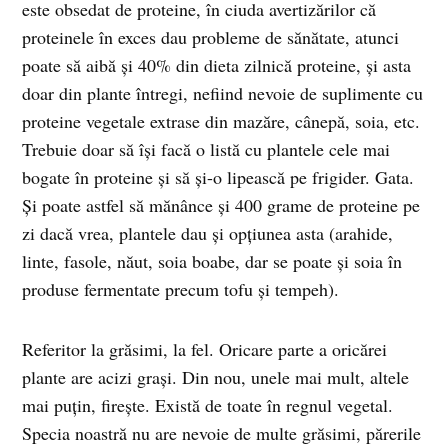
este obsedat de proteine, în ciuda avertizărilor că
proteinele în exces dau probleme de sănătate, atunci
poate să aibă și 40% din dieta zilnică proteine, și asta
doar din plante întregi, nefiind nevoie de suplimente cu
proteine vegetale extrase din mazăre, cânepă, soia, etc.
Trebuie doar să își facă o listă cu plantele cele mai
bogate în proteine și să și-o lipească pe frigider. Gata.
Și poate astfel să mănânce și 400 grame de proteine pe
zi dacă vrea, plantele dau și opțiunea asta (arahide,
linte, fasole, năut, soia boabe, dar se poate și soia în
produse fermentate precum tofu și tempeh).
Referitor la grăsimi, la fel. Oricare parte a oricărei
plante are acizi grași. Din nou, unele mai mult, altele
mai puțin, firește. Există de toate în regnul vegetal.
Specia noastră nu are nevoie de multe grăsimi, părerile