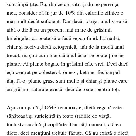
sunt împărțite. Eu, din ce am citit și din experiența
mea, consider că în jur de 10% din caloriile zilnice e
mai mult decât suficient. Dar dacă, totuși, unul vrea să
aibă o dietă cu un procent mai mare de grăsimi,
bineînțeles că poate să o facă vegan fiind. La naiba,
chiar și nociva dietă ketogenică, atât de la modă anul
trecut, nu știu cum mai stă anul ăsta, se poate ține pe
plante. Ai plante bogate în grăsimi câte vrei. Deci dacă
ești centrat pe colesterol, omegi, ketone, fie, corpul
tău, fă-o, plante grase sunt multe și chiar și plante care
au grăsimi saturate există, deci de toate, pentru toți.
Așa cum până și OMS recunoaște, dietă vegană este
sănătoasă și suficientă în toate stadiile de viață,
inclusiv sarcină și copilărie. Dar câți oameni, atâtea
diete, deci mențiuni trebuie făcute. Că nu există o dietă