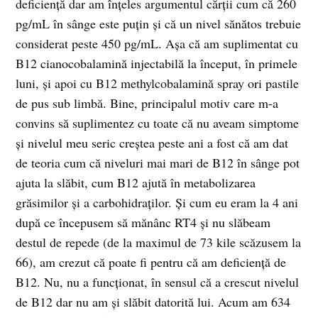
deficiență dar am înțeles argumentul cărții cum că 260
pg/mL în sânge este puțin și că un nivel sănătos trebuie
considerat peste 450 pg/mL. Așa că am suplimentat cu
B12 cianocobalamină injectabilă la început, în primele
luni, și apoi cu B12 methylcobalamină spray ori pastile
de pus sub limbă. Bine, principalul motiv care m-a
convins să suplimentez cu toate că nu aveam simptome
și nivelul meu seric creștea peste ani a fost că am dat
de teoria cum că niveluri mai mari de B12 în sânge pot
ajuta la slăbit, cum B12 ajută în metabolizarea
grăsimilor și a carbohidraților. Și cum eu eram la 4 ani
după ce începusem să mănânc RT4 și nu slăbeam
destul de repede (de la maximul de 73 kile scăzusem la
66), am crezut că poate fi pentru că am deficiență de
B12. Nu, nu a funcționat, în sensul că a crescut nivelul
de B12 dar nu am și slăbit datorită lui. Acum am 634