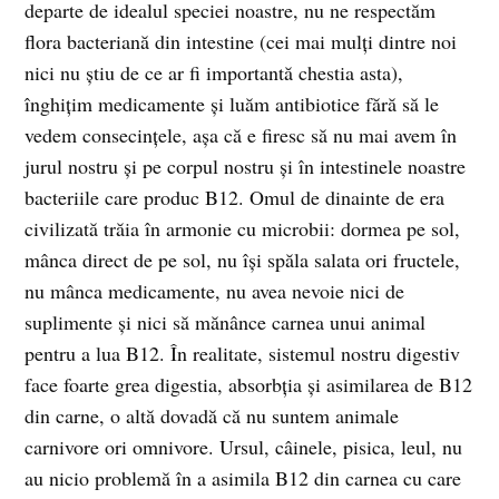
departe de idealul speciei noastre, nu ne respectăm
flora bacteriană din intestine (cei mai mulți dintre noi
nici nu știu de ce ar fi importantă chestia asta),
înghițim medicamente și luăm antibiotice fără să le
vedem consecințele, așa că e firesc să nu mai avem în
jurul nostru și pe corpul nostru și în intestinele noastre
bacteriile care produc B12. Omul de dinainte de era
civilizată trăia în armonie cu microbii: dormea pe sol,
mânca direct de pe sol, nu își spăla salata ori fructele,
nu mânca medicamente, nu avea nevoie nici de
suplimente și nici să mănânce carnea unui animal
pentru a lua B12. În realitate, sistemul nostru digestiv
face foarte grea digestia, absorbția și asimilarea de B12
din carne, o altă dovadă că nu suntem animale
carnivore ori omnivore. Ursul, câinele, pisica, leul, nu
au nicio problemă în a asimila B12 din carnea cu care