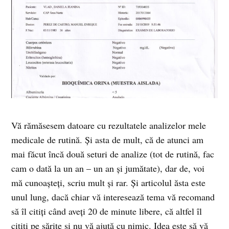
Vă rămăsesem datoare cu rezultatele analizelor mele
medicale de rutină. Și asta de mult, că de atunci am
mai făcut încă două seturi de analize (tot de rutină, fac
cam o dată la un an – un an și jumătate), dar de, voi
mă cunoașteți, scriu mult și rar. Și articolul ăsta este
unul lung, dacă chiar vă interesează tema vă recomand
să îl citiți când aveți 20 de minute libere, că altfel îl
citiți pe sărite și nu vă ajută cu nimic. Idea este să vă