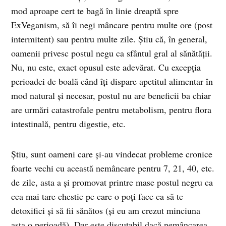
mod aproape cert te bagă în linie dreaptă spre
ExVeganism, să îi negi mâncare pentru multe ore (post
intermitent) sau pentru multe zile. Știu că, în general,
oamenii privesc postul negu ca sfântul gral al sănătății.
Nu, nu este, exact opusul este adevărat. Cu excepția
perioadei de boală când îți dispare apetitul alimentar în
mod natural și necesar, postul nu are beneficii ba chiar
are urmări catastrofale pentru metabolism, pentru flora
intestinală, pentru digestie, etc.
Știu, sunt oameni care și-au vindecat probleme cronice
foarte vechi cu această nemâncare pentru 7, 21, 40, etc.
de zile, asta a și promovat printre mase postul negru ca
cea mai tare chestie pe care o poți face ca să te
detoxifici și să fii sănătos (și eu am crezut minciuna
asta o perioadă). Dar este discutabil dacă nemâncarea