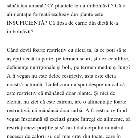
sănătatea umană? Că plantele le-au îmbolnăvit? Că o
alimentație formată exclusiv din plante este
INSUFICIENTĂ? Că lipsa de carne din dietă le-a
îmbolnăvit?
Când devii foarte restrictiv cu dieta ta, la ce poți să te
aștepți decât la pofte, pe termen scurt, și dez-echilibre,
deficiențe nutriționale și boli, pe termen mediu și lung?
A fi vegan nu este deloc restrictiv, asta este dieta
noastră naturală. La fel cum nu spui despre un cal că
este restrictiv că mănâncă doar plante. Și nici de
elefant nu zici că este extrem, are o alimentație foarte
restrictivă, că mănâncă doar iarbă. A fi restrictiv fiind
vegan înseamnă să excluzi grupe întregi de alimente, să
restricționezi porțiile și să nu-i dai corpului numărul
necesar de calorii și, cel mai grav din toate, care în