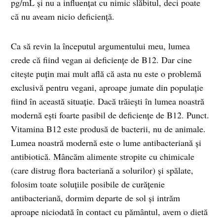
pg/mL și nu a influențat cu nimic slăbitul, deci poate
că nu aveam nicio deficiență.
Ca să revin la începutul argumentului meu, lumea
crede că fiind vegan ai deficiențe de B12. Dar cine
citește puțin mai mult află că asta nu este o problemă
exclusivă pentru vegani, aproape jumate din populație
fiind în această situație. Dacă trăiești în lumea noastră
modernă ești foarte pasibil de deficiențe de B12. Punct.
Vitamina B12 este produsă de bacterii, nu de animale.
Lumea noastră modernă este o lume antibacteriană și
antibiotică. Mâncăm alimente stropite cu chimicale
(care distrug flora bacteriană a solurilor) și spălate,
folosim toate soluțiile posibile de curățenie
antibacteriană, dormim departe de sol și intrăm
aproape niciodată în contact cu pământul, avem o dietă