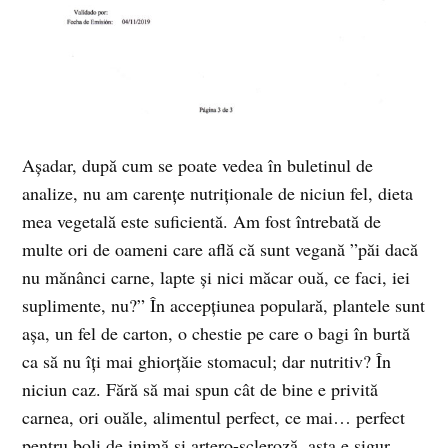
Așadar, după cum se poate vedea în buletinul de
analize, nu am carențe nutriționale de niciun fel, dieta
mea vegetală este suficientă. Am fost întrebată de
multe ori de oameni care află că sunt vegană ”păi dacă
nu mănânci carne, lapte și nici măcar ouă, ce faci, iei
suplimente, nu?” În accepțiunea populară, plantele sunt
așa, un fel de carton, o chestie pe care o bagi în burtă
ca să nu îți mai ghiorțăie stomacul; dar nutritiv? În
niciun caz. Fără să mai spun cât de bine e privită
carnea, ori ouăle, alimentul perfect, ce mai… perfect
pentru boli de inimă și artero-scleroză, asta e sigur.