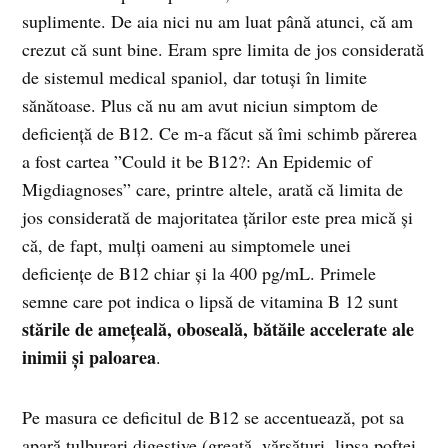
suplimente. De aia nici nu am luat până atunci, că am
crezut că sunt bine. Eram spre limita de jos considerată
de sistemul medical spaniol, dar totuși în limite
sănătoase. Plus că nu am avut niciun simptom de
deficiență de B12. Ce m-a făcut să îmi schimb părerea
a fost cartea ”Could it be B12?: An Epidemic of
Migdiagnoses” care, printre altele, arată că limita de
jos considerată de majoritatea țărilor este prea mică și
că, de fapt, mulți oameni au simptomele unei
deficiențe de B12 chiar și la 400 pg/mL. Primele
semne care pot indica o lipsă de vitamina B 12 sunt
stările de amețeală, oboseală, bătăile accelerate ale
inimii și p
aloarea
.
Pe masura ce deficitul de B12 se accentuează, pot sa
apară tulburari digestive (greață, vărsături, lipsa poftei