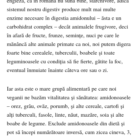
engleză, că în română nu sună bine, starchivore, adică
sistemul nostru digestiv produce mult mai multe
enzime necesare în digestia amidonului – ăsta e un
carbohidrat complex – decât animalele frugivore, deci
în afară de fructe, frunze, semințe, nuci pe care le
mănâncă alte animale primate ca noi, noi putem digera
foarte bine cerealele, tuberculii, boabele și toate
leguminoasele cu condiția să fie fierte, gătite la foc,
eventual înmuiate înainte câteva ore sau o zi.
Iar asta este o mare grupă alimentară pe care noi
veganii ne bazăm vitalitatea și sănătatea: amidonoasele
– orez, grâu, ovăz, porumb, și alte cereale, cartofi și
alți tuberculi, fasole, linte, năut, mazăre, soia și alte
boabe de legume. Exclude amidonoasele din dietă și
pot să începi numărătoare inversă, cum zicea cineva, 3,