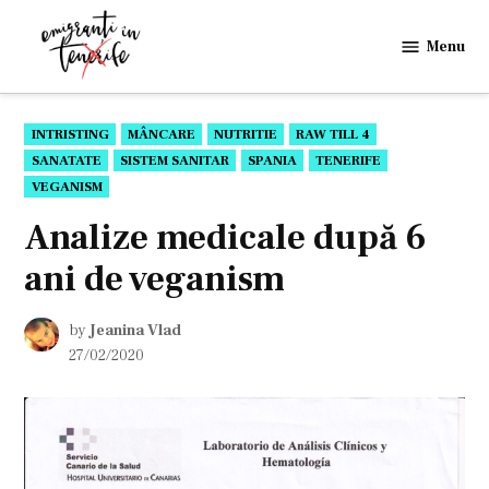
Skip
to
Menu
Emigranti
content
in
Tenerife
POSTED
INTRISTING
MÂNCARE
NUTRITIE
RAW TILL 4
IN
SANATATE
SISTEM SANITAR
SPANIA
TENERIFE
VEGANISM
Analize medicale după 6
ani de veganism
by
Jeanina Vlad
27/02/2020