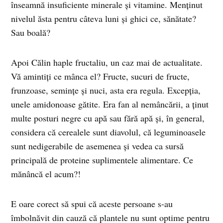
înseamnă insuficiente minerale și vitamine. Menținut
nivelul ăsta pentru câteva luni și ghici ce, sănătate?
Sau boală?
Apoi Călin haple fructaliu, un caz mai de actualitate.
Vă amintiți ce mânca el? Fructe, sucuri de fructe,
frunzoase, semințe și nuci, asta era regula. Excepția,
unele amidonoase gătite. Era fan al nemâncării, a ținut
multe posturi negre cu apă sau fără apă și, în general,
considera că cerealele sunt diavolul, că leguminoasele
sunt nedigerabile de asemenea și vedea ca sursă
principală de proteine suplimentele alimentare. Ce
mănâncă el acum?!
E oare corect să spui că aceste persoane s-au
îmbolnăvit din cauză că plantele nu sunt optime pentru