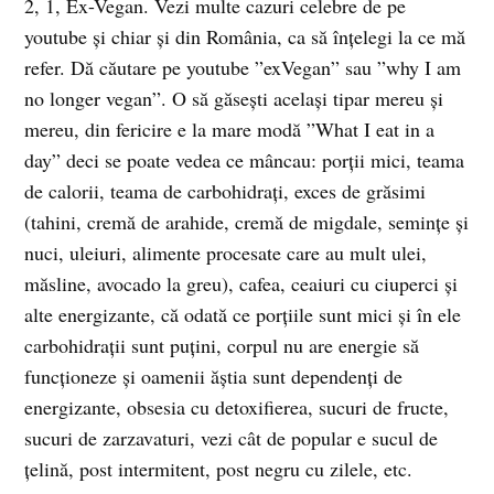
2, 1, Ex-Vegan. Vezi multe cazuri celebre de pe
youtube și chiar și din România, ca să înțelegi la ce mă
refer. Dă căutare pe youtube ”exVegan” sau ”why I am
no longer vegan”. O să găsești același tipar mereu și
mereu, din fericire e la mare modă ”What I eat in a
day” deci se poate vedea ce mâncau: porții mici, teama
de calorii, teama de carbohidrați, exces de grăsimi
(tahini, cremă de arahide, cremă de migdale, semințe și
nuci, uleiuri, alimente procesate care au mult ulei,
măsline, avocado la greu), cafea, ceaiuri cu ciuperci și
alte energizante, că odată ce porțiile sunt mici și în ele
carbohidrații sunt puțini, corpul nu are energie să
funcționeze și oamenii ăștia sunt dependenți de
energizante, obsesia cu detoxifierea, sucuri de fructe,
sucuri de zarzavaturi, vezi cât de popular e sucul de
țelină, post intermitent, post negru cu zilele, etc.