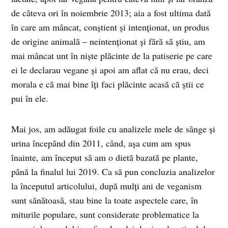
de câteva ori în noiembrie 2013; aia a fost ultima dată
în care am mâncat, conștient și intenționat, un produs
de origine animală – neintenționat și fără să știu, am
mai mâncat unt în niște plăcinte de la patiserie pe care
ei le declarau vegane și apoi am aflat că nu erau, deci
morala e că mai bine îți faci plăcinte acasă că știi ce
pui în ele.
Mai jos, am adăugat foile cu analizele mele de sânge și
urina începând din 2011, când, așa cum am spus
înainte, am început să am o dietă bazată pe plante,
până la finalul lui 2019. Ca să pun concluzia analizelor
la începutul articolului, după mulți ani de veganism
sunt sănătoasă, stau bine la toate aspectele care, în
miturile populare, sunt considerate problematice la