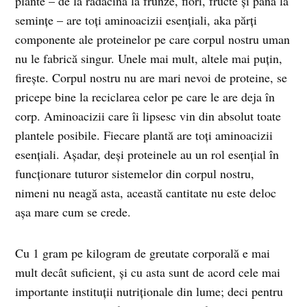
plante – de la rădăcină la frunze, flori, fructe și până la
semințe – are toți aminoacizii esențiali, aka părți
componente ale proteinelor pe care corpul nostru uman
nu le fabrică singur. Unele mai mult, altele mai puțin,
firește. Corpul nostru nu are mari nevoi de proteine, se
pricepe bine la reciclarea celor pe care le are deja în
corp. Aminoacizii care îi lipsesc vin din absolut toate
plantele posibile. Fiecare plantă are toți aminoacizii
esențiali. Așadar, deși proteinele au un rol esențial în
funcționare tuturor sistemelor din corpul nostru,
nimeni nu neagă asta, această cantitate nu este deloc
așa mare cum se crede.
Cu 1 gram pe kilogram de greutate corporală e mai
mult decât suficient, și cu asta sunt de acord cele mai
importante instituții nutriționale din lume; deci pentru