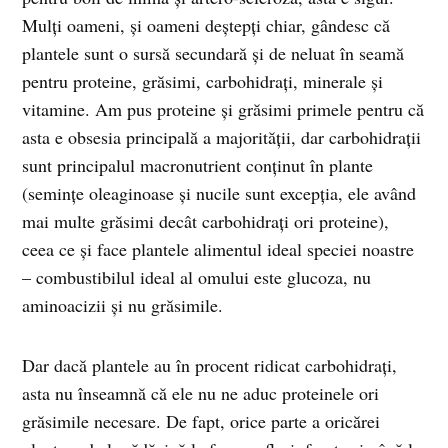
Mulți oameni, și oameni deștepți chiar, gândesc că
plantele sunt o sursă secundară și de neluat în seamă
pentru proteine, grăsimi, carbohidrați, minerale și
vitamine. Am pus proteine și grăsimi primele pentru că
asta e obsesia principală a majorității, dar carbohidrații
sunt principalul macronutrient conținut în plante
(semințe oleaginoase și nucile sunt excepția, ele având
mai multe grăsimi decât carbohidrați ori proteine),
ceea ce și face plantele alimentul ideal speciei noastre
– combustibilul ideal al omului este glucoza, nu
aminoacizii și nu grăsimile.
Dar dacă plantele au în procent ridicat carbohidrați,
asta nu înseamnă că ele nu ne aduc proteinele ori
grăsimile necesare. De fapt, orice parte a oricărei