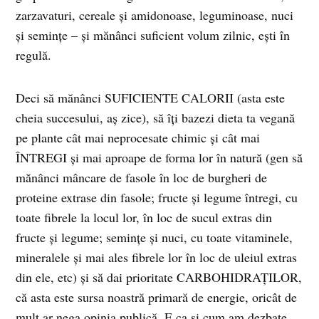
zarzavaturi, cereale și amidonoase, leguminoase, nuci
și semințe – și mănânci suficient volum zilnic, ești în
regulă.
Deci să mănânci SUFICIENTE CALORII (asta este
cheia succesului, aș zice), să îți bazezi dieta ta vegană
pe plante cât mai neprocesate chimic și cât mai
ÎNTREGI și mai aproape de forma lor în natură (gen să
mănânci mâncare de fasole în loc de burgheri de
proteine extrase din fasole; fructe și legume întregi, cu
toate fibrele la locul lor, în loc de sucul extras din
fructe și legume; semințe și nuci, cu toate vitaminele,
mineralele și mai ales fibrele lor în loc de uleiul extras
din ele, etc) și să dai prioritate CARBOHIDRAȚILOR,
că asta este sursa noastră primară de energie, oricât de
mult ar nega opinia publică. E ca și cum am dezbate