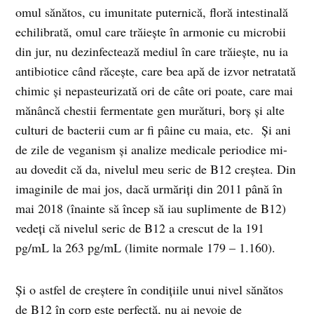
omul sănătos, cu imunitate puternică, floră intestinală
echilibrată, omul care trăiește în armonie cu microbii
din jur, nu dezinfectează mediul în care trăiește, nu ia
antibiotice când răcește, care bea apă de izvor netratată
chimic și nepasteurizată ori de câte ori poate, care mai
mănâncă chestii fermentate gen murături, borș și alte
culturi de bacterii cum ar fi pâine cu maia, etc. Și ani
de zile de veganism și analize medicale periodice mi-
au dovedit că da, nivelul meu seric de B12 creștea. Din
imaginile de mai jos, dacă urmăriți din 2011 până în
mai 2018 (înainte să încep să iau suplimente de B12)
vedeți că nivelul seric de B12 a crescut de la 191
pg/mL la 263 pg/mL (limite normale 179 – 1.160).
Și o astfel de creștere în condițiile unui nivel sănătos
de B12 în corp este perfectă, nu ai nevoie de