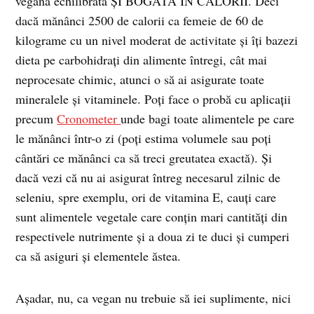
vegană echilibrată ȘI BOGATĂ ÎN CALORII. Deci
dacă mănânci 2500 de calorii ca femeie de 60 de
kilograme cu un nivel moderat de activitate și îți bazezi
dieta pe carbohidrați din alimente întregi, cât mai
neprocesate chimic, atunci o să ai asigurate toate
mineralele și vitaminele. Poți face o probă cu aplicații
precum
Cronometer
unde bagi toate alimentele pe care
le mănânci într-o zi (poți estima volumele sau poți
cântări ce mănânci ca să treci greutatea exactă). Și
dacă vezi că nu ai asigurat întreg necesarul zilnic de
seleniu, spre exemplu, ori de vitamina E, cauți care
sunt alimentele vegetale care conțin mari cantități din
respectivele nutrimente și a doua zi te duci și cumperi
ca să asiguri și elementele ăstea.
Așadar, nu, ca vegan nu trebuie să iei suplimente, nici