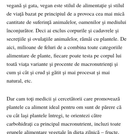
vegană și gata, vegan este stilul de alimentație și stilul
de viață bazat pe principiul de a provoca cea mai mică
cantitate de suferință animalelor, oamenilor și mediului
înconjurător. Deci ai exclus corpurile și cadavrele și
secrețiile și ovulațiile animalelor, rămâi cu plantele. De
aici, milioane de feluri de a combina toate categoriile
alimentare de plante, fiecare poate testa pe corpul lui
toată viața variante și procente de macronutrienți și
cum și cât și crud și gătit și mai procesat și mai
natural, etc.
Dar cam toți medicii și cercetătorii care promovează
plantele ca aliment ideal pentru om sunt de părere că
cu cât lași plantele întregi, te orientezi către
carbohidrați ca principal macronutrient, incluzi toate
grupele alimentare vegetale în dieta zilnică – fructe,