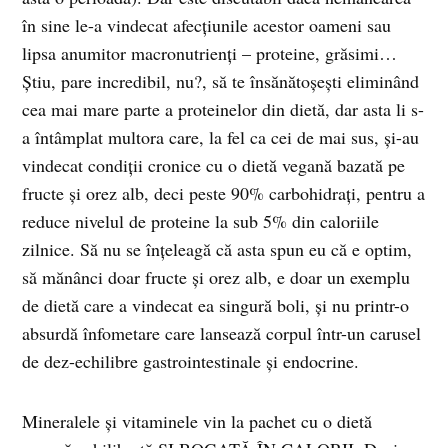
în sine le-a vindecat afecțiunile acestor oameni sau
lipsa anumitor macronutrienți – proteine, grăsimi…
Știu, pare incredibil, nu?, să te însănătoșești eliminând
cea mai mare parte a proteinelor din dietă, dar asta li s-
a întâmplat multora care, la fel ca cei de mai sus, și-au
vindecat condiții cronice cu o dietă vegană bazată pe
fructe și orez alb, deci peste 90% carbohidrați, pentru a
reduce nivelul de proteine la sub 5% din caloriile
zilnice. Să nu se înțeleagă că asta spun eu că e optim,
să mănânci doar fructe și orez alb, e doar un exemplu
de dietă care a vindecat ea singură boli, și nu printr-o
absurdă înfometare care lansează corpul într-un carusel
de dez-echilibre gastrointestinale și endocrine.
Mineralele și vitaminele vin la pachet cu o dietă