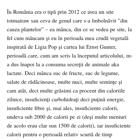
În România era o tipă prin 2012 ce avea un site
totmairaw sau ceva de genul care s-a îmbolnăvit ”din
cauza plantelor” – ea mânca, din ce se vedea pe site, la
fel cum mâncam și eu în perioada mea crudă vegetală
inspirată de Ligia Pop și cartea lui Ernst Gunter,
perioadă care, cum am scris la începutul articolului, m-
a dus înapoi la a consuma secreții de animale aka
lactate. Deci mânca suc de fructe, suc de legume,
salate de rădăcinoase, multe nuci, multe semințe și
cam atât, deci multe grăsimi ca procent din caloriile
zilnice, insuficienți carbohidrați deci puțină energie,
insuficiente fibre și, mai ales, insuficiente calorii,
undeva sub 2000 de calorii pe zi (deși multe meniuri
de acolo erau clar sun 1500 de calorii), iar insuficiente
calorii pentru o perioadă relativ scurtă de timp