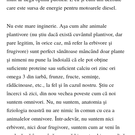
care este sursa de energie pentru motoarele diesel.
Nu este mare inginerie. Așa cum alte animale
plantivore (nu știu dacă există cuvântul plantivor, dar
pare legitim, în orice caz, mă refer la erbivore și
frugivore) sunt perfect sănătoase mâncând doar plante
și nimeni nu pune la îndoială că ele pot obține
suficiente proteine sau suficient calciu ori zinc ori
omega 3 din iarbă, frunze, fructe, semințe,
rădăcinoase, etc., la fel și în cazul nostru. Știu ce
încerci să zici, din nou vechea poveste cum că noi
suntem omnivori. Nu, nu suntem, anatomia și
fiziologia noastră nu are nimic în comun cu cea a
animalelor omnivore. Într-adevăr, nu suntem nici
erbivore, nici doar frugivore, suntem cum ar veni în