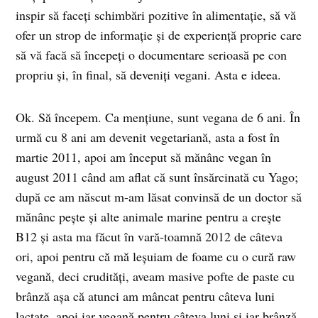
inspir să faceți schimbări pozitive în alimentație, să vă
ofer un strop de informație și de experiență proprie care
să vă facă să începeți o documentare serioasă pe con
propriu și, în final, să deveniți vegani. Asta e ideea.
Ok. Să începem. Ca mențiune, sunt vegana de 6 ani. În
urmă cu 8 ani am devenit vegetariană, asta a fost în
martie 2011, apoi am început să mănânc vegan în
august 2011 când am aflat că sunt însărcinată cu Yago;
după ce am născut m-am lăsat convinsă de un doctor să
mănânc pește și alte animale marine pentru a crește
B12 și asta ma făcut în vară-toamnă 2012 de câteva
ori, apoi pentru că mă leșuiam de foame cu o cură raw
vegană, deci crudități, aveam masive pofte de paste cu
brânză așa că atunci am mâncat pentru câteva luni
lactate, apoi iar vegană pentru câteva luni și iar brânză