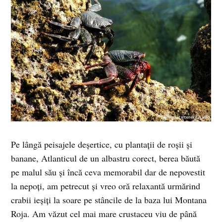
Pe lângă peisajele deşertice, cu plantaţii de roşii şi
banane, Atlanticul de un albastru corect, berea băută
pe malul său şi încă ceva memorabil dar de nepovestit
la nepoţi, am petrecut şi vreo oră relaxantă urmărind
crabii ieşiţi la soare pe stâncile de la baza lui Montana
Roja. Am văzut cel mai mare crustaceu viu de până