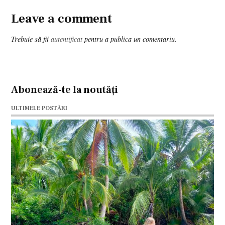
Leave a comment
Leave
a
Trebuie să fii
autentificat
pentru a publica un comentariu.
comment
Abonează-te la noutăți
ULTIMELE POSTĂRI