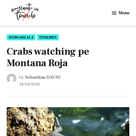
Skip
to
Menu
Emigranti
content
in
Tenerife
POSTED
HOINAREALA
TENERIFE
IN
Crabs watching pe
Montana Roja
by
Sebastian DAVID
14/04/2010