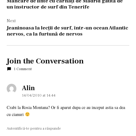
Mâncare de linte cu cârnaţi de Madrid gătită de
articole
un instructor de surf din Tenerife
Next
Jeaninoasa la lecţii de surf, într-un ocean Atlantic
nervos, ca la furtună de nervos
Join the Conversation
1 Comment
Alin
says:
14/04/2010 at 14:44
Crabi la Rosia Montana? Or fi aparut dupa ce au inceput astia sa dea
cu cianuri
Autentifică-te pentru a răspunde