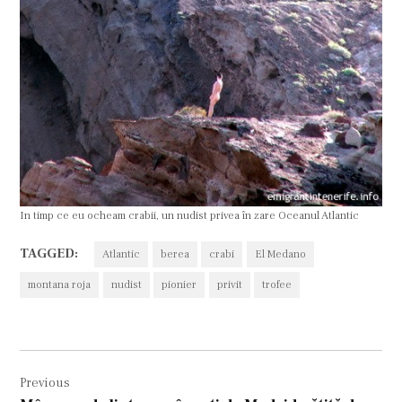
In timp ce eu ocheam crabii, un nudist privea în zare Oceanul Atlantic
TAGGED:
Atlantic
berea
crabi
El Medano
montana roja
nudist
pionier
privit
trofee
Navigare
Previous
în