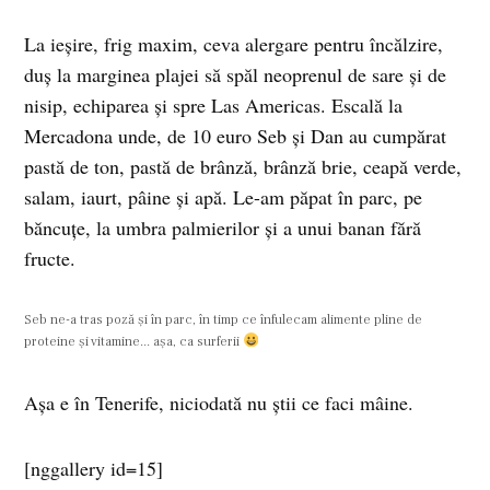
La ieşire, frig maxim, ceva alergare pentru încălzire,
duş la marginea plajei să spăl neoprenul de sare şi de
nisip, echiparea şi spre Las Americas. Escală la
Mercadona unde, de 10 euro Seb şi Dan au cumpărat
pastă de ton, pastă de brânză, brânză brie, ceapă verde,
salam, iaurt, pâine şi apă. Le-am păpat în parc, pe
băncuţe, la umbra palmierilor şi a unui banan fără
fructe.
Seb ne-a tras poză şi în parc, în timp ce înfulecam alimente pline de
proteine şi vitamine... aşa, ca surferii
Aşa e în Tenerife, niciodată nu ştii ce faci mâine.
[nggallery id=15]