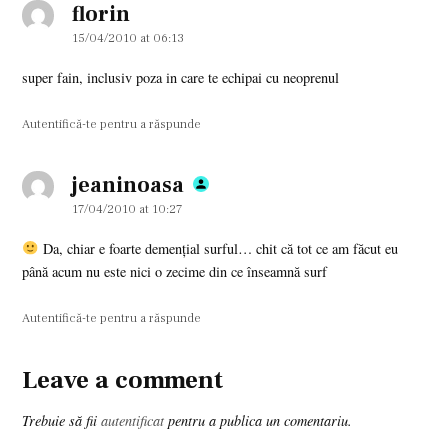
florin
says:
15/04/2010 at 06:13
super fain, inclusiv poza in care te echipai cu neoprenul
Autentifică-te pentru a răspunde
jeaninoasa
says:
17/04/2010 at 10:27
Da, chiar e foarte demenţial surful… chit că tot ce am făcut eu
până acum nu este nici o zecime din ce înseamnă surf
Autentifică-te pentru a răspunde
Leave a comment
Leave
a
Trebuie să fii
autentificat
pentru a publica un comentariu.
comment