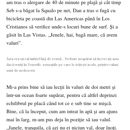
am tras o alergare de 40 de minute pe plajă şi cât timp
Seb s-a băgat la Squalo pe net, Dan a tras o fugă cu
bicicleta pe coastă din Las Americas până în Los
Cristianos să verifice unde-s locuri bune de surf. Şi a
găsit în Las Vistas. „Jenele, hai, bagă mare, că avem
valuri”.
Ăsta era un val mititel faţă de restul... Trebuie neapărat să încercaţi asta
dacă veniţi în Tenerife, senzaţiile pe care le trăieşti acolo, printre valuri,
sunt de nedescris
Mi-a prins bine să iau lecţii în valuri de doi metri şi
într-un ocean foarte supărat, pentru că altfel deprinzi
echilibrul pe placă când tot ce e sub tine se mişcă.
Bine, că la început, cum am intrat în apă şi am ajuns
mai în larg, m-am pus deja în poziţie să iau valul.
„Janele, tranquila, că azi nu ei niciun val, doar înoţi.