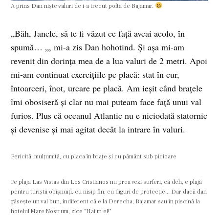
A prins Dan nişte valuri de i-a trecut pofta de Bajamar.
„Băh, Janele, să te fi văzut ce faţă aveai acolo, în
spumă… „, mi-a zis Dan hohotind. Şi aşa mi-am
revenit din dorinţa mea de a lua valuri de 2 metri. Apoi
mi-am continuat exerciţiile pe placă: stat în cur,
întoarceri, înot, urcare pe placă. Am ieşit când braţele
îmi obosiseră şi clar nu mai puteam face faţă unui val
furios. Plus că oceanul Atlantic nu e niciodată statornic
şi devenise şi mai agitat decât la intrare în valuri.
Fericită, mulţumită, cu placa în braţe şi cu pământ sub picioare
Pe plaja Las Vistas din Los Cristianos nu prea vezi surferi, că deh, e plajă
pentru turiştii obişnuiţi, cu nisip fin, cu diguri de protecţie... Dar dacă dan
găseşte un val bun, indiferent că e la Derecha, Bajamar sau în piscină la
hotelul Mare Nostrum, zice "Hai în el!"