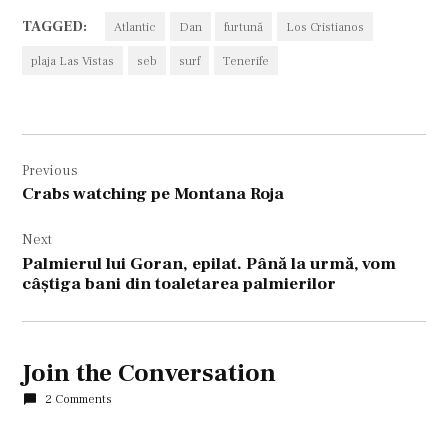
TAGGED:
Atlantic
Dan
furtună
Los Cristianos
plaja Las Vistas
seb
surf
Tenerife
Navigare
Previous
în
Crabs watching pe Montana Roja
articole
Next
Palmierul lui Goran, epilat. Până la urmă, vom
câştiga bani din toaletarea palmierilor
Join the Conversation
2 Comments