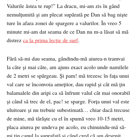
Valurile ăstea te rup!” La dracu, mi-am zis în gând
nemulţumită şi am plecat supărată pe Dan să bag nişte
ture în afara zonei de spargere a valurilor. În vreo 5
minute mi-am dat seama de ce Dan nu m-a lăsat să mă
distrez
ca la prima lecţie de surf
.
Fără să-mi dau seama, gândindu-mă aiurea-n tramvai
la câte şi mai câte, am ajuns exact acolo unde namilele
de 2 metri se spărgeau. Şi pam! mă trezesc în faţa unui
val care se înconvoia ameţitor, dau rapid şi cât mă ţin
balamalele din aripi ca să înfrunt valul cât mai onorabil
şi când să trec de el, pac! se sparge. Forţa unui val este
uluitoare şi nu trebuie subestimată… chiar dacă trecuse
de mine, mă târăşte cu el în spumă vreo 10-15 metri,
placa aiurea pe undeva pe acolo, eu chinuindu-mă să-
mi ţin capul la suprafaţă şi când cred că am devenit