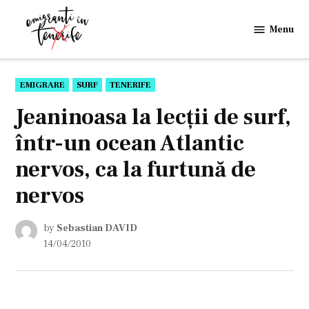
Skip
to
Menu
Emigranti
content
in
Tenerife
POSTED
EMIGRARE
SURF
TENERIFE
IN
Jeaninoasa la lecţii de surf,
într-un ocean Atlantic
nervos, ca la furtună de
nervos
by
Sebastian DAVID
14/04/2010