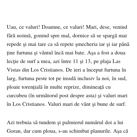
Uau, ce valuri! Doamne, ce valuri! Mari, dese, venind
fără noimă, gonind spre mal, dornice să se spargă mai
repede şi mai tare ca să repete şmecheria iar şi iar până
ţine furtuna şi vântul încă mai bate. Aşa a fost a doua
lecţie de surf a mea, azi între 11 şi 13, pe plaja Las
Vistas din Los Cristianos. De ieri a început furtuna în
larg, furtuna peste tot pe insulă inclusiv la noi, în sud,
ploaie torenţială în multe reprize, dimineaţă cu
curcubeu (în următorul post despre asta) şi valuri mari
în Los Cristianos. Valuri mari de vânt şi bune de surf.
Azi trebuia să tundem şi palmierul numărul doi a lui
Goran, dar cum ploua, s-au schimbat planurile. Aşa că