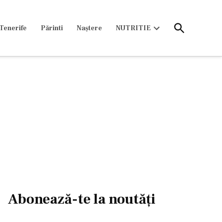
Open
Tenerife
Părinti
Naștere
NUTRITIE
Search
Open
dropdown
menu
Abonează-te la noutăți