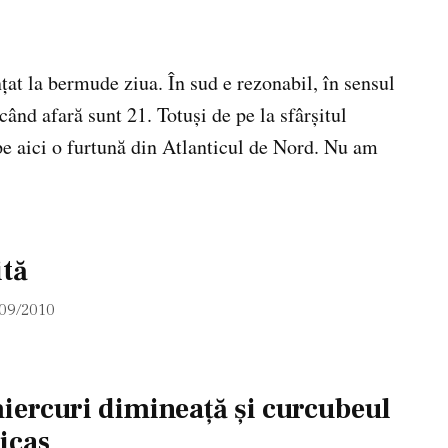
ţat la bermude ziua. În sud e rezonabil, în sensul
când afară sunt 21. Totuşi de pe la sfârşitul
pe aici o furtună din Atlanticul de Nord. Nu am
ită
/09/2010
iercuri dimineaţă şi curcubeul
icas