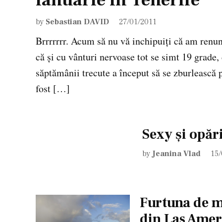
by
Sebastian DAVID
27/01/2011
Brrrrrrr. Acum să nu vă inchipuiţi că am renun
că şi cu vânturi nervoase tot se simt 19 grade, 
săptămânii trecute a început să se zburlească 
fost […]
Sexy şi opăr
by
Jeanina Vlad
15
Furtuna de m
din Las Amer