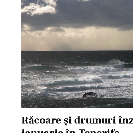
Răcoare şi drumuri înză
ianuarie în Tenerife