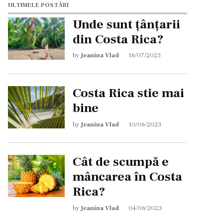
ULTIMELE POSTĂRI
Unde sunt țânțarii
din Costa Rica?
by
Jeanina Vlad
16/07/2023
Costa Rica stie mai
bine
by
Jeanina Vlad
10/06/2023
Cât de scumpă e
mâncarea în Costa
Rica?
by
Jeanina Vlad
04/06/2023