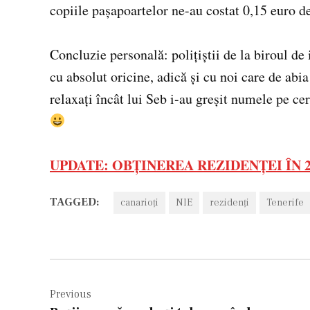
copiile paşapoartelor ne-au costat 0,15 euro d
Concluzie personală: poliţiştii de la biroul d
cu absolut oricine, adică şi cu noi care de abia
relaxaţi încât lui Seb i-au greşit numele pe c
UPDATE: OBȚINEREA REZIDENȚEI ÎN 2
TAGGED:
canarioţi
NIE
rezidenţi
Tenerife
Navigare
în
Previous