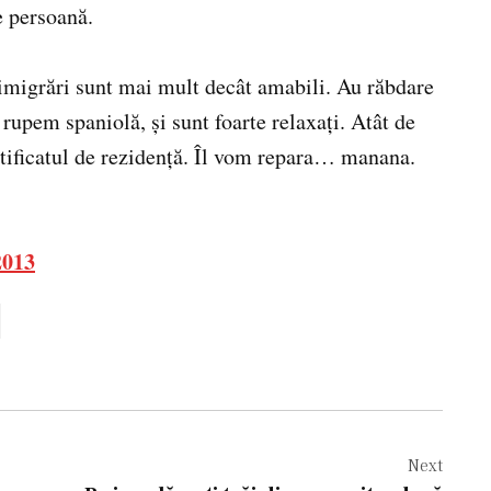
e persoană.
e imigrări sunt mai mult decât amabili. Au răbdare
 rupem spaniolă, şi sunt foarte relaxaţi. Atât de
ertificatul de rezidenţă. Îl vom repara… manana.
013
Next