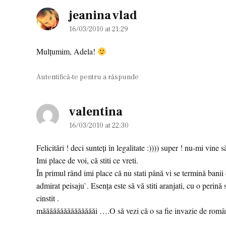
jeanina vlad
says:
16/03/2010 at 21:29
Mulţumim, Adela!
Autentifică-te pentru a răspunde
valentina
says:
16/03/2010 at 22:30
Felicitări ! deci sunteți în legalitate :)))) super ! nu-mi vine 
Imi place de voi, că stiti ce vreti.
În primul rând imi place că nu stati până vi se termină banii
admirat peisaju`. Esența este să vă stiti aranjati, cu o perin
cinstit .
măăăăăăăăăăăăăăăi ….O să vezi că o sa fie invazie de români 