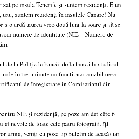
izat pe insula Tenerife şi suntem rezidenţi. E un
ă, uau, suntem rezidenţi în insulele Canare! Nu
 s-o ardă aiurea vreo două luni la soare şi să se
i, avem numere de identitate (NIE – Numero de
tăm.
l de la Poliţie la bancă, de la bancă la studioul
ie unde în trei minute un funcţionar amabil ne-a
ertificatul de înregistrare în Comisariatul din
pentru NIE şi rezidenţă, pe poze am dat câte 6
 ai nevoie de toate cele patru fotografii, îţi
or urma, veniţi cu poze tip buletin de acasă) iar