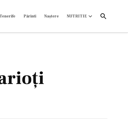
Open
Tenerife
Părinti
Naștere
NUTRITIE
Search
Open
dropdown
menu
arioţi