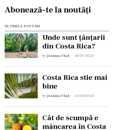
Abonează-te la noutăți
ULTIMELE POSTĂRI
Unde sunt țânțarii
din Costa Rica?
by
Jeanina Vlad
16/07/2023
Costa Rica stie mai
bine
by
Jeanina Vlad
10/06/2023
Cât de scumpă e
mâncarea în Costa