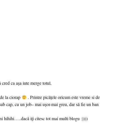
să cred ca așa iute merge totul.
 de la ciorap
. Printre picățele oricum este vreme si de
ă sub cap, cu un job– mai ușor-mai greu, dar să fie un ban
hihihi…..dacă iți citesc tot mai multi blogu :))))