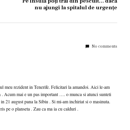
Pe insulă poţi trăi din pescuit… dacă
nu ajungi la spitalul de urgenţe
No comments
rul meu rezident in Tenerife. Felicitari la amandoi. Aici le-am
iaza . Acum mai e un pas important …. o munca si atunci sunteti
in 21 august pana la Sibiu . Si mi-am inchiriat si o masinuta.
is pe o planseta . Zau ca ma ia cu calduri .