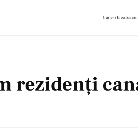
Care-i treaba cu 
m rezidenţi can