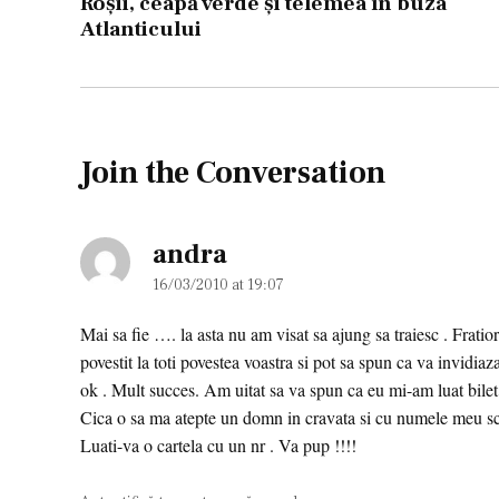
Roşii, ceapă verde şi telemea în buza
articole
Atlanticului
Join the Conversation
andra
says:
16/03/2010 at 19:07
Mai sa fie …. la asta nu am visat sa ajung sa traiesc . Fratio
povestit la toti povestea voastra si pot sa spun ca va invid
ok . Mult succes. Am uitat sa va spun ca eu mi-am luat bilet 
Cica o sa ma atepte un domn in cravata si cu numele meu scr
Luati-va o cartela cu un nr . Va pup !!!!