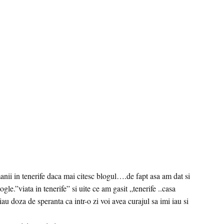
nii in tenerife daca mai citesc blogul….de fapt asa am dat si
e.”viata in tenerife” si uite ce am gasit „tenerife ..casa
 iau doza de speranta ca intr-o zi voi avea curajul sa imi iau si