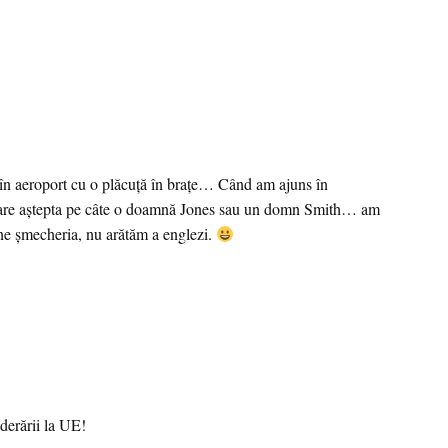
 în aeroport cu o plăcuţă în braţe… Când am ajuns în
iecare aştepta pe câte o doamnă Jones sau un domn Smith… am
ţine şmecheria, nu arătăm a englezi.
aderării la UE!