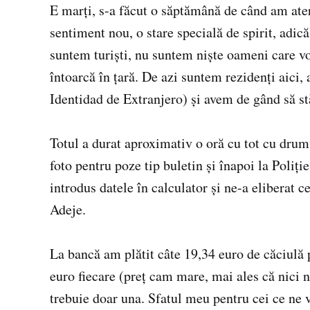
E marţi, s-a făcut o săptămână de când am ater
sentiment nou, o stare specială de spirit, adic
suntem turişti, nu suntem nişte oameni care vor
întoarcă în ţară. De azi suntem rezidenţi aic
Identidad de Extranjero) şi avem de gând să s
Totul a durat aproximativ o oră cu tot cu drumu
foto pentru poze tip buletin şi înapoi la Poliţ
introdus datele în calculator şi ne-a eliberat c
Adeje.
La bancă am plătit câte 19,34 euro de căciulă 
euro fiecare (preţ cam mare, mai ales că nici nu
trebuie doar una. Sfatul meu pentru cei ce ne v