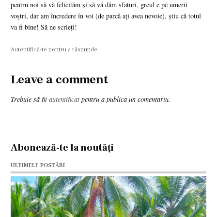
pentru noi să vă felicităm şi să vă dăm sfaturi, greul e pe umerii
voştri, dar am încredere în voi (de parcă aţi avea nevoie), ştiu că totul
va fi bine! Să ne scrieţi!
Autentifică-te pentru a răspunde
Leave a comment
Leave
a
Trebuie să fii
autentificat
pentru a publica un comentariu.
comment
Abonează-te la noutăți
ULTIMELE POSTĂRI