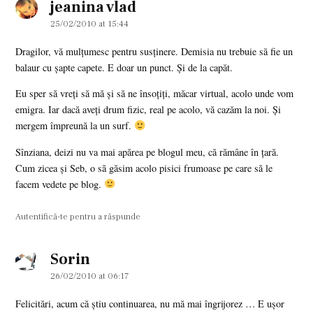
jeanina vlad
says:
25/02/2010 at 15:44
Dragilor, vă mulţumesc pentru susţinere. Demisia nu trebuie să fie un
balaur cu şapte capete. E doar un punct. Şi de la capăt.
Eu sper să vreţi să mă şi să ne însoţiţi, măcar virtual, acolo unde vom
emigra. Iar dacă aveţi drum fizic, real pe acolo, vă cazăm la noi. Şi
mergem împreună la un surf.
Sînziana, deizi nu va mai apărea pe blogul meu, că rămâne în ţară.
Cum zicea şi Seb, o să găsim acolo pisici frumoase pe care să le
facem vedete pe blog.
Autentifică-te pentru a răspunde
Sorin
says:
26/02/2010 at 06:17
Felicitări, acum că ştiu continuarea, nu mă mai îngrijorez … E uşor