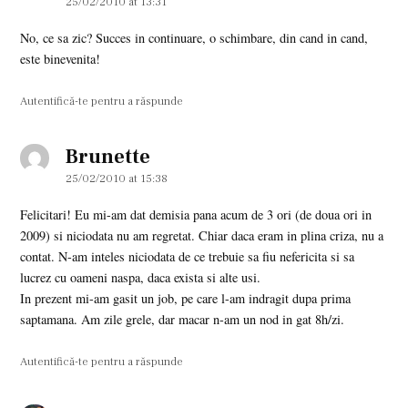
25/02/2010 at 13:31
No, ce sa zic? Succes in continuare, o schimbare, din cand in cand,
este binevenita!
Autentifică-te pentru a răspunde
Brunette
says:
25/02/2010 at 15:38
Felicitari! Eu mi-am dat demisia pana acum de 3 ori (de doua ori in
2009) si niciodata nu am regretat. Chiar daca eram in plina criza, nu a
contat. N-am inteles niciodata de ce trebuie sa fiu nefericita si sa
lucrez cu oameni naspa, daca exista si alte usi.
In prezent mi-am gasit un job, pe care l-am indragit dupa prima
saptamana. Am zile grele, dar macar n-am un nod in gat 8h/zi.
Autentifică-te pentru a răspunde