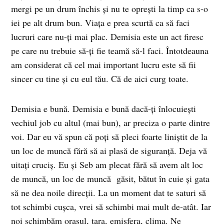
mergi pe un drum închis şi nu te opreşti la timp ca s-o
iei pe alt drum bun. Viaţa e prea scurtă ca să faci
lucruri care nu-ţi mai plac. Demisia este un act firesc
pe care nu trebuie să-ţi fie teamă să-l faci. Întotdeauna
am considerat că cel mai important lucru este să fii
sincer cu tine şi cu eul tău. Că de aici curg toate.
Demisia e bună. Demisia e bună dacă-ţi înlocuieşti
vechiul job cu altul (mai bun), ar preciza o parte dintre
voi. Dar eu vă spun că poţi să pleci foarte liniştit de la
un loc de muncă fără să ai plasă de siguranţă. Deja vă
uitaţi cruciş. Eu şi Seb am plecat fără să avem alt loc
de muncă, un loc de muncă găsit, bătut în cuie şi gata
să ne dea noile direcţii. La un moment dat te saturi să
tot schimbi cuşca, vrei să schimbi mai mult de-atât. Iar
noi schimbăm oraşul, ţara, emisfera, clima. Ne