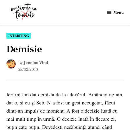
Skip
to
Menu
Emigranti
content
in
Tenerife
POSTED
INTRISTING
IN
Demisie
by
Jeanina Vlad
25/02/2010
Ieri mi-am dat demisia de la adevărul. Amândoi ne-am
dat-o, şi eu şi Seb. N-a fost un gest necugetat, făcut
dintr-un impuls de moment. A fost o decizie luată cu
mai mult timp în urmă. O decizie luată în fiecare zi,
puţin câte puţin. Dovedeşti nesăbuinţă atunci când