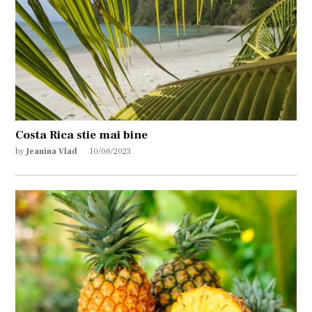
Costa Rica stie mai bine
by
Jeanina Vlad
10/06/2023