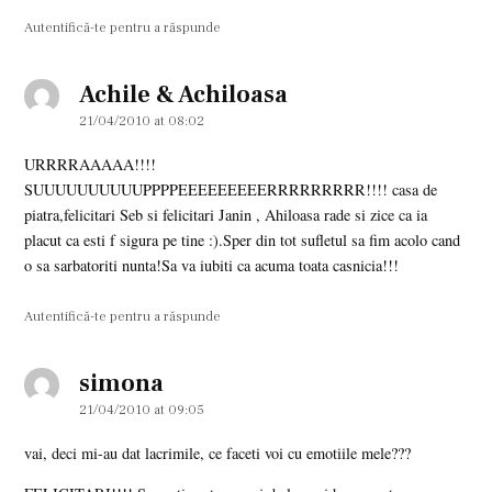
Autentifică-te pentru a răspunde
Achile & Achiloasa
says:
21/04/2010 at 08:02
URRRRAAAAA!!!!
SUUUUUUUUUUPPPPEEEEEEEEERRRRRRRRR!!!! casa de
piatra,felicitari Seb si felicitari Janin , Ahiloasa rade si zice ca ia
placut ca esti f sigura pe tine :).Sper din tot sufletul sa fim acolo cand
o sa sarbatoriti nunta!Sa va iubiti ca acuma toata casnicia!!!
Autentifică-te pentru a răspunde
simona
says:
21/04/2010 at 09:05
vai, deci mi-au dat lacrimile, ce faceti voi cu emotiile mele???