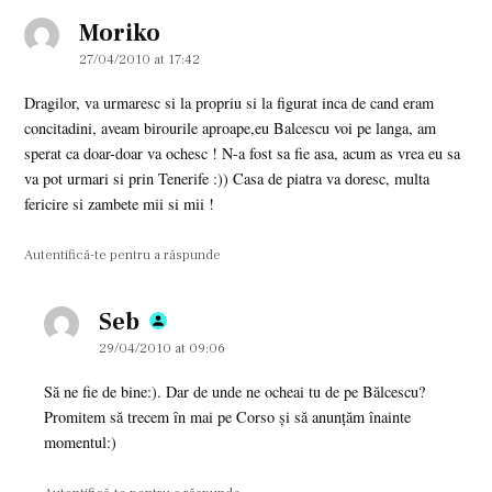
Moriko
says:
27/04/2010 at 17:42
Dragilor, va urmaresc si la propriu si la figurat inca de cand eram
concitadini, aveam birourile aproape,eu Balcescu voi pe langa, am
sperat ca doar-doar va ochesc ! N-a fost sa fie asa, acum as vrea eu sa
va pot urmari si prin Tenerife :)) Casa de piatra va doresc, multa
fericire si zambete mii si mii !
Autentifică-te pentru a răspunde
Seb
says:
29/04/2010 at 09:06
Să ne fie de bine:). Dar de unde ne ocheai tu de pe Bălcescu?
Promitem să trecem în mai pe Corso şi să anunţăm înainte
momentul:)