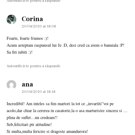
Autentifică-te pentru a răspunde
Corina
says:
20/04/2010 at 18:08
Foarte, foarte frumos :)!
Acum asteptam raspunsul lui Je :D, desi cred ca avem o banuiala :P!
Sa fiti iubiti :)!
Autentifică-te pentru a răspunde
ana
says:
20/04/2010 at 18:18
Incredibil! Am inteles sa fim martori la tot ce „invartiti”voi pe
acolo,dar chiar la cererea in casatorie,la o asa marturisire sincera si …
plina de suflet…nu credeam!!
Seb,felicitari ptr atitudine!
Si multa,multa fericire si dragoste amandurora!