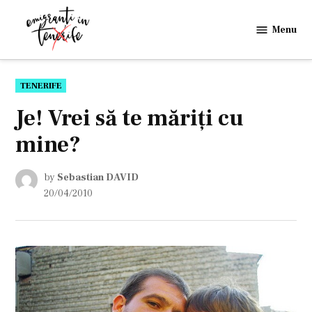
Skip
to
Menu
Emigranti
content
in
Tenerife
POSTED
TENERIFE
IN
Je! Vrei să te măriţi cu
mine?
by
Sebastian DAVID
20/04/2010