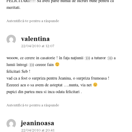
FELICITARI!!!! Sa aveti parte numai de lucruri bune pentru ca
meritati.
Autentifică-te pentru a răspunde
valentina
says:
22/04/2010 at 12:07
wooow, ce cerere in casatorie ! în fața națiunii :))) a tuturor :))) a
lumii întregi :))) ceeeee fain
felicitari Seb !
vad ca a fost o surpriza pentru Jeanina, o surpriza frumoasa !
Eeeeeei acu o sa avem de asteptat ….nunta, via net
pupici din partea mea si inca odata felicitari .
Autentifică-te pentru a răspunde
jeaninoasa
says:
22/04/2010 at 20:41