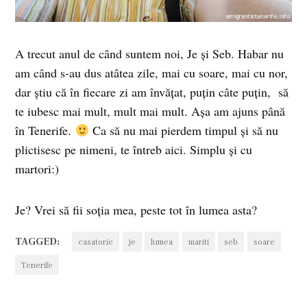
A trecut anul de când suntem noi, Je şi Seb. Habar nu
am când s-au dus atâtea zile, mai cu soare, mai cu nor,
dar ştiu că în fiecare zi am învăţat, puţin câte puţin, să
te iubesc mai mult, mult mai mult. Aşa am ajuns până
în Tenerife.
Ca să nu mai pierdem timpul şi să nu
plictisesc pe nimeni, te întreb aici. Simplu şi cu
martori:)
Je? Vrei să fii soţia mea, peste tot în lumea asta?
TAGGED:
casatorie
je
lumea
mariti
seb
soare
Tenerife