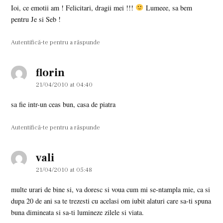
Ioi, ce emotii am ! Felicitari, dragii mei !!!
Lumeee, sa bem
pentru Je si Seb !
Autentifică-te pentru a răspunde
florin
says:
21/04/2010 at 04:40
sa fie intr-un ceas bun, casa de piatra
Autentifică-te pentru a răspunde
vali
says:
21/04/2010 at 05:48
multe urari de bine si, va doresc si voua cum mi se-ntampla mie, ca si
dupa 20 de ani sa te trezesti cu acelasi om iubit alaturi care sa-ti spuna
buna dimineata si sa-ti lumineze zilele si viata.