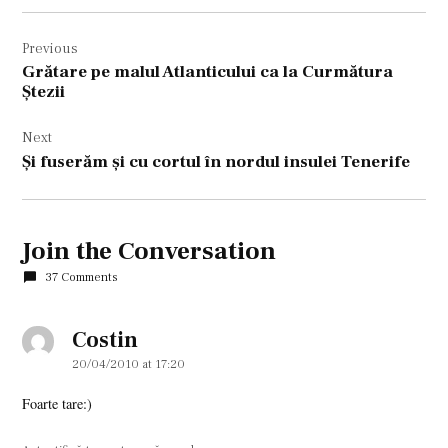
Navigare
Previous
în
Grătare pe malul Atlanticului ca la Curmătura
articole
Ştezii
Next
Şi fuserăm şi cu cortul în nordul insulei Tenerife
Join the Conversation
37 Comments
Costin
says:
20/04/2010 at 17:20
Foarte tare:)