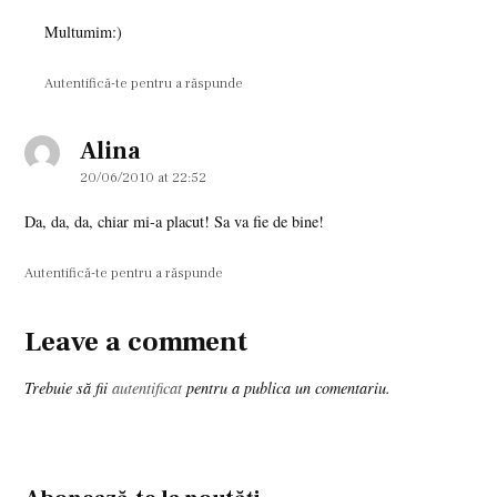
Multumim:)
Autentifică-te pentru a răspunde
Alina
says:
20/06/2010 at 22:52
Da, da, da, chiar mi-a placut! Sa va fie de bine!
Autentifică-te pentru a răspunde
Leave a comment
Leave
a
Trebuie să fii
autentificat
pentru a publica un comentariu.
comment