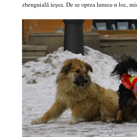
zbenguială ieşea. De se oprea lumea-n loc, mi