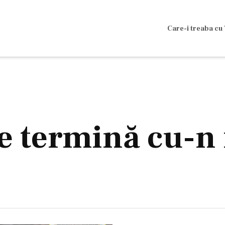
Care-i treaba cu 
se termină cu-n 