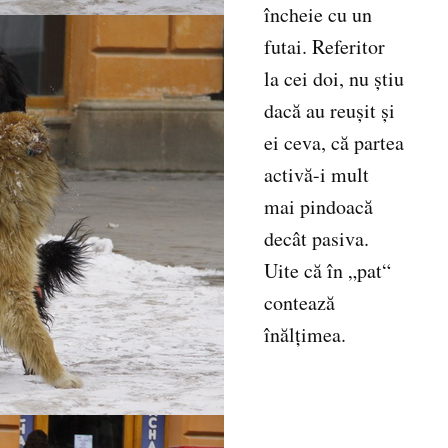
încheie cu un
futai. Referitor
la cei doi, nu ştiu
dacă au reuşit şi
ei ceva, că partea
activă-i mult
mai pindoacă
decât pasiva.
Uite că în „pat“
contează
înălţimea.