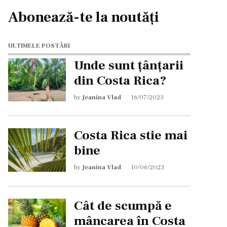
Abonează-te la noutăți
ULTIMELE POSTĂRI
Unde sunt țânțarii
din Costa Rica?
by
Jeanina Vlad
16/07/2023
Costa Rica stie mai
bine
by
Jeanina Vlad
10/06/2023
Cât de scumpă e
mâncarea în Costa