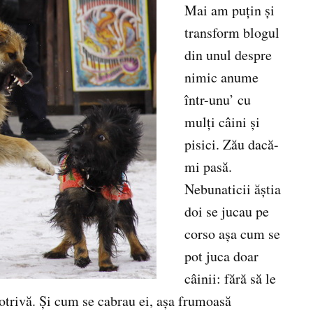
Mai am puţin şi
transform blogul
din unul despre
nimic anume
într-unu’ cu
mulţi câini şi
pisici. Zău dacă-
mi pasă.
Nebunaticii ăştia
doi se jucau pe
corso aşa cum se
pot juca doar
câinii: fără să le
otrivă. Şi cum se cabrau ei, aşa frumoasă