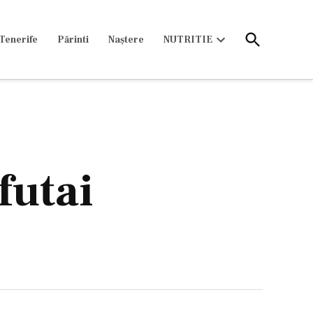
Open
Tenerife
Părinti
Naștere
NUTRITIE
Search
Open
dropdown
menu
futai