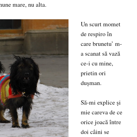
nune mare, nu alta.
Un scurt momet
de respiro în
care brunetu’ m-
a scanat să vază
ce-i cu mine,
prietin ori
duşman.
Să-mi explice şi
mie careva de ce
orice joacă între
doi câini se