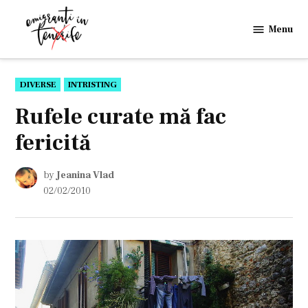
Skip
to
Menu
Emigranti
content
in
Tenerife
POSTED
DIVERSE
INTRISTING
IN
Rufele curate mă fac
fericită
by
Jeanina Vlad
02/02/2010