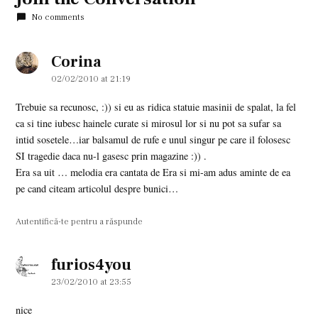
No comments
Corina
says:
02/02/2010 at 21:19
Trebuie sa recunosc, :)) si eu as ridica statuie masinii de spalat, la fel
ca si tine iubesc hainele curate si mirosul lor si nu pot sa sufar sa
intid sosetele…iar balsamul de rufe e unul singur pe care il folosesc
SI tragedie daca nu-l gasesc prin magazine :)) .
Era sa uit … melodia era cantata de Era si mi-am adus aminte de ea
pe cand citeam articolul despre bunici…
Autentifică-te pentru a răspunde
furios4you
says:
23/02/2010 at 23:55
nice