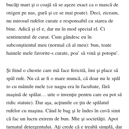
bucăţi mari şi o coajă să se aşeze exact ca o mască de
oxigen pe nas, gură şi ce se mai poate). Deci, ziceam,
nu mirosul rufelor curate e responsabil cu starea de
bine. Adică şi el e, dar nu în mod special el. Ci
sentimentul de curat. Cum gândesc eu în
subconştientul meu (normal că al meu): bun, toate
hainele mele favorite-s curate, poa’ să vină şi potopu’.
Şi fiind o chestie care mă face fericită, îmi şi place să
spăl rufe. Nu că ar fi o mare muncă, că doar nu le spăl
io cu mâinile mele (ce naşpa era în facultate, fără
maşină de spălat… uite o invenţie pentru care eu pot să
ridic statuie). Dar aşa, acţiunile ce ţin de spălatul
rufelor cu maşina. Când le bag şi le îndes în cuvă simt
că fac un lucru extrem de bun. Mie şi societăţii. Apoi
turnatul detergentului. Aţi crede că e treabă simplă, dar