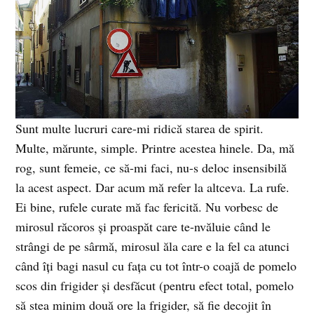
Sunt multe lucruri care-mi ridică starea de spirit.
Multe, mărunte, simple. Printre acestea hinele. Da, mă
rog, sunt femeie, ce să-mi faci, nu-s deloc insensibilă
la acest aspect. Dar acum mă refer la altceva. La rufe.
Ei bine, rufele curate mă fac fericită. Nu vorbesc de
mirosul răcoros şi proaspăt care te-nvăluie când le
strângi de pe sârmă, mirosul ăla care e la fel ca atunci
când îţi bagi nasul cu faţa cu tot într-o coajă de pomelo
scos din frigider şi desfăcut (pentru efect total, pomelo
să stea minim două ore la frigider, să fie decojit în