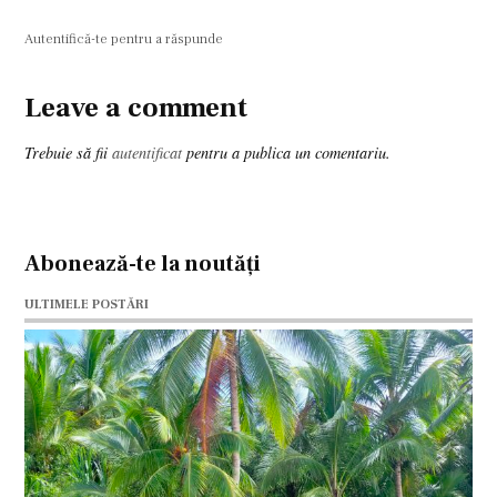
Autentifică-te pentru a răspunde
Leave a comment
Leave
a
Trebuie să fii
autentificat
pentru a publica un comentariu.
comment
Abonează-te la noutăți
ULTIMELE POSTĂRI