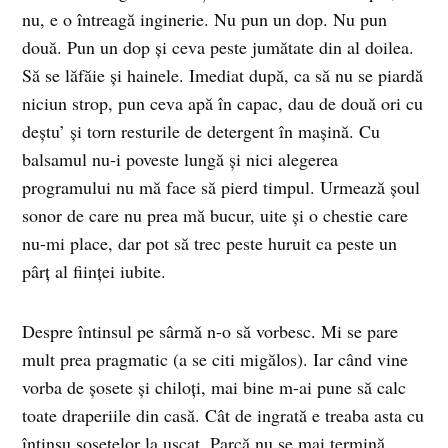
nu, e o întreagă inginerie. Nu pun un dop. Nu pun
două. Pun un dop şi ceva peste jumătate din al doilea.
Să se lăfăie şi hainele. Imediat după, ca să nu se piardă
niciun strop, pun ceva apă în capac, dau de două ori cu
deştu’ şi torn resturile de detergent în maşină. Cu
balsamul nu-i poveste lungă şi nici alegerea
programului nu mă face să pierd timpul. Urmează şoul
sonor de care nu prea mă bucur, uite şi o chestie care
nu-mi place, dar pot să trec peste huruit ca peste un
pârţ al fiinţei iubite.
Despre întinsul pe sârmă n-o să vorbesc. Mi se pare
mult prea pragmatic (a se citi migălos). Iar când vine
vorba de şosete şi chiloţi, mai bine m-ai pune să calc
toate draperiile din casă. Cât de ingrată e treaba asta cu
întinsu şosetelor la uscat. Parcă nu se mai termină,