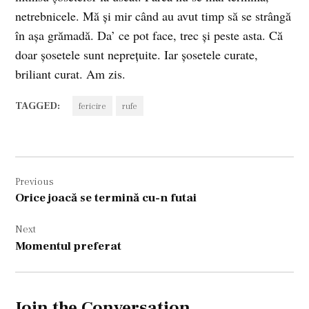
netrebnicele. Mă şi mir când au avut timp să se strângă
în aşa grămadă. Da’ ce pot face, trec şi peste asta. Că
doar şosetele sunt nepreţuite. Iar şosetele curate,
briliant curat. Am zis.
TAGGED:
fericire
rufe
Navigare
Previous
în
Orice joacă se termină cu-n futai
articole
Next
Momentul preferat
Join the Conversation