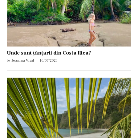
Unde sunt țânțarii din Costa Rica?
by
Jeanina Vlad
16/07/2023