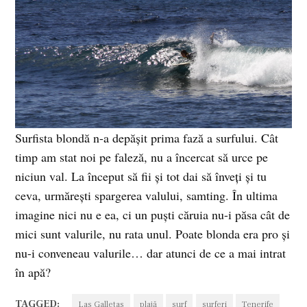
Surfista blondă n-a depăşit prima fază a surfului. Cât
timp am stat noi pe faleză, nu a încercat să urce pe
niciun val. La început să fii şi tot dai să înveţi şi tu
ceva, urmăreşti spargerea valului, samting. În ultima
imagine nici nu e ea, ci un puşti căruia nu-i păsa cât de
mici sunt valurile, nu rata unul. Poate blonda era pro şi
nu-i conveneau valurile… dar atunci de ce a mai intrat
în apă?
TAGGED:
Las Galletas
plajă
surf
surferi
Tenerife