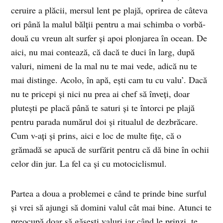
ceruire a plăcii, mersul lent pe plajă, oprirea de câteva
ori până la malul bălţii pentru a mai schimba o vorbă-
două cu vreun alt surfer şi apoi plonjarea în ocean. De
aici, nu mai contează, că dacă te duci în larg, după
valuri, nimeni de la mal nu te mai vede, adică nu te
mai distinge. Acolo, în apă, eşti cam tu cu valu’. Dacă
nu te pricepi şi nici nu prea ai chef să înveţi, doar
pluteşti pe placă până te saturi şi te întorci pe plajă
pentru parada numărul doi şi ritualul de dezbrăcare.
Cum v-aţi şi prins, aici e loc de multe fiţe, că o
grămadă se apucă de surfărit pentru că dă bine în ochii
celor din jur. La fel ca şi cu motociclismul.
Partea a doua a problemei e când te prinde bine surful
şi vrei să ajungi să domini valul cât mai bine. Atunci te
preocupă doar să găseşti valuri iar când le prinzi, te