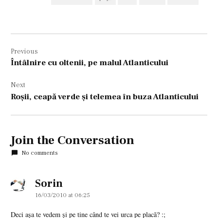
Navigare
Previous
în
Întâlnire cu oltenii, pe malul Atlanticului
articole
Next
Roşii, ceapă verde şi telemea în buza Atlanticului
Join the Conversation
No comments
Sorin
says:
16/03/2010 at 06:25
Deci aşa te vedem şi pe tine când te vei urca pe placă? :;