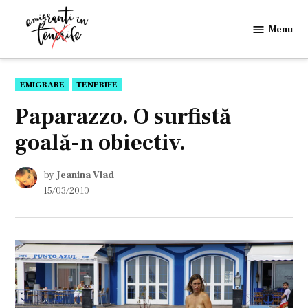
Skip
to
Menu
Emigranti
content
in
Tenerife
POSTED
EMIGRARE
TENERIFE
IN
Paparazzo. O surfistă
goală-n obiectiv.
by
Jeanina Vlad
15/03/2010