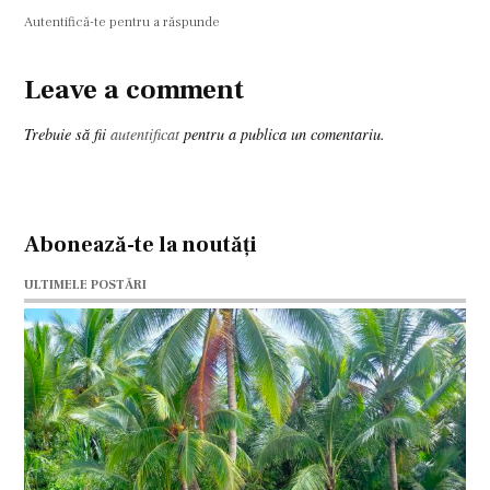
Autentifică-te pentru a răspunde
Leave a comment
Leave
a
Trebuie să fii
autentificat
pentru a publica un comentariu.
comment
Abonează-te la noutăți
ULTIMELE POSTĂRI