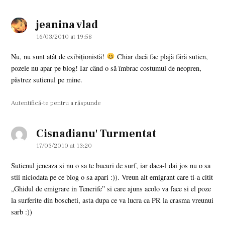
jeanina vlad
says:
16/03/2010 at 19:58
Nu, nu sunt atât de exibiţionistă!
Chiar dacă fac plajă fără sutien,
pozele nu apar pe blog! Iar când o să îmbrac costumul de neopren,
păstrez sutienul pe mine.
Autentifică-te pentru a răspunde
Cisnadianu' Turmentat
says:
17/03/2010 at 13:20
Sutienul jeneaza si nu o sa te bucuri de surf, iar daca-l dai jos nu o sa
stii niciodata pe ce blog o sa apari :)). Vreun alt emigrant care ti-a citit
„Ghidul de emigrare in Tenerife” si care ajuns acolo va face si el poze
la surferite din boscheti, asta dupa ce va lucra ca PR la crasma vreunui
sarb :))