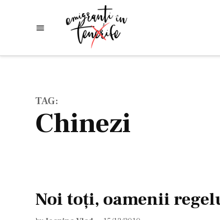
Skip
to
Emigranti
Descoperim
content
lumea
in
Tenerife
TAG:
chinezi
Noi toţi, oamenii regel