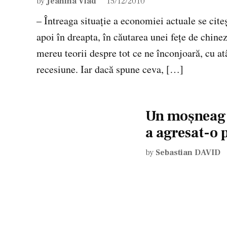
by
Jeanina Vlad
15/12/2010
– Întreaga situaţie a economiei actuale se cite
apoi în dreapta, în căutarea unei feţe de chinez
mereu teorii despre tot ce ne înconjoară, cu a
recesiune. Iar dacă spune ceva, […]
Un moşneag 
a agresat-o 
by
Sebastian DAVID