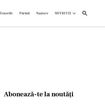
Open
Tenerife
Părinti
Naștere
NUTRITIE
Search
Open
dropdown
menu
Abonează-te la noutăți