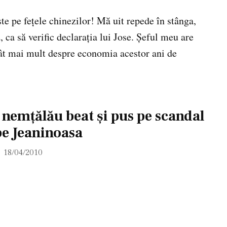
şte pe feţele chinezilor! Mă uit repede în stânga,
, ca să verific declaraţia lui Jose. Şeful meu are
tât mai mult despre economia acestor ani de
nemţălău beat şi pus pe scandal
pe Jeaninoasa
18/04/2010