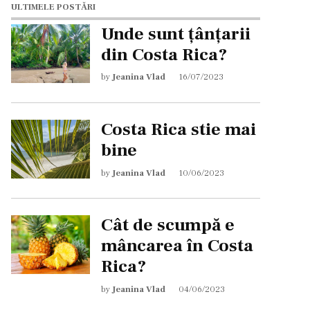
ULTIMELE POSTĂRI
Unde sunt țânțarii
din Costa Rica?
by
Jeanina Vlad
16/07/2023
Costa Rica stie mai
bine
by
Jeanina Vlad
10/06/2023
Cât de scumpă e
mâncarea în Costa
Rica?
by
Jeanina Vlad
04/06/2023