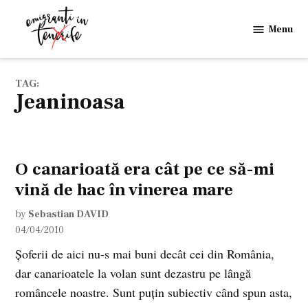
Skip
to
Menu
Emigranti
content
in
Tenerife
TAG:
Jeaninoasa
O canarioată era cât pe ce să-mi
vină de hac în vinerea mare
by
Sebastian DAVID
04/04/2010
Şoferii de aici nu-s mai buni decât cei din România,
dar canarioatele la volan sunt dezastru pe lângă
româncele noastre. Sunt puţin subiectiv când spun asta,