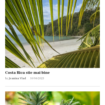
Costa Rica stie mai bine
by
Jeanina Vlad
10/06/2023