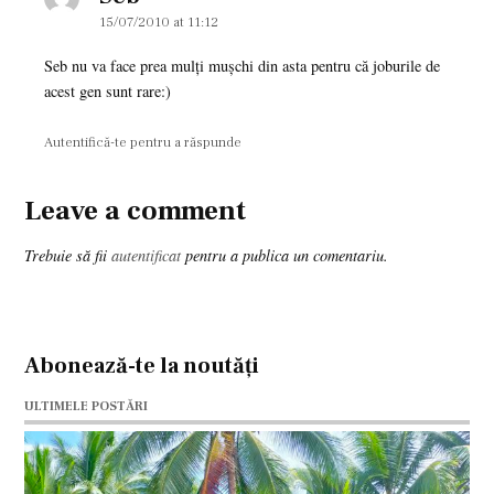
15/07/2010 at 11:12
Seb nu va face prea mulţi muşchi din asta pentru că joburile de
acest gen sunt rare:)
Autentifică-te pentru a răspunde
Leave a comment
Leave
a
Trebuie să fii
autentificat
pentru a publica un comentariu.
comment
Abonează-te la noutăți
ULTIMELE POSTĂRI