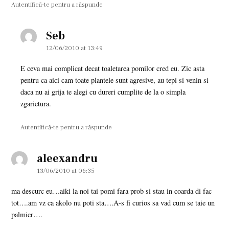
Autentifică-te pentru a răspunde
Seb
says:
12/06/2010 at 13:49
E ceva mai complicat decat toaletarea pomilor cred eu. Zic asta
pentru ca aici cam toate plantele sunt agresive, au tepi si venin si
daca nu ai grija te alegi cu dureri cumplite de la o simpla
zgarietura.
Autentifică-te pentru a răspunde
aleexandru
says:
13/06/2010 at 06:35
ma descurc eu…aiki la noi tai pomi fara prob si stau in coarda di fac
tot….am vz ca akolo nu poti sta….A-s fi curios sa vad cum se taie un
palmier….