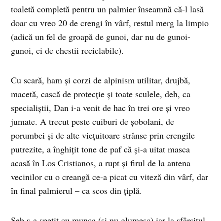
toaletă completă pentru un palmier înseamnă că-l lasă
doar cu vreo 20 de crengi în vârf, restul merg la limpio
(adică un fel de groapă de gunoi, dar nu de gunoi-
gunoi, ci de chestii reciclabile).
Cu scară, ham şi corzi de alpinism utilitar, drujbă,
macetă, cască de protecţie şi toate sculele, deh, ca
specialiştii, Dan i-a venit de hac în trei ore şi vreo
jumate. A trecut peste cuiburi de şobolani, de
porumbei şi de alte vieţuitoare strânse prin crengile
putrezite, a înghiţit tone de paf că şi-a uitat masca
acasă în Los Cristianos, a rupt şi firul de la antena
vecinilor cu o creangă ce-a picat cu viteză din vârf, dar
în final palmierul – ca scos din ţiplă.
Seb s-a spetit cu munca (şi nu glumesc) iar la sfârşitul