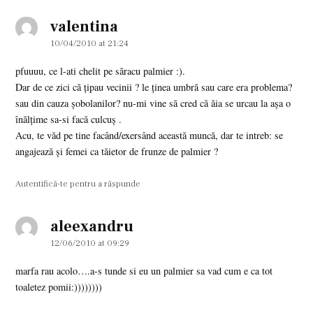
valentina
says:
10/04/2010 at 21:24
pfuuuu, ce l-ati chelit pe săracu palmier :).
Dar de ce zici că țipau vecinii ? le ținea umbră sau care era problema?
sau din cauza șobolanilor? nu-mi vine să cred că ăia se urcau la așa o
înălțime sa-si facă culcuș .
Acu, te văd pe tine facând/exersând această muncă, dar te intreb: se
angajează și femei ca tăietor de frunze de palmier ?
Autentifică-te pentru a răspunde
aleexandru
says:
12/06/2010 at 09:29
marfa rau acolo….a-s tunde si eu un palmier sa vad cum e ca tot
toaletez pomii:))))))))