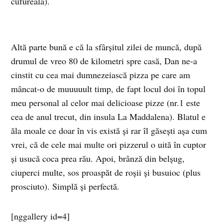
cufureală).
Altă parte bună e că la sfârşitul zilei de muncă, după
drumul de vreo 80 de kilometri spre casă, Dan ne-a
cinstit cu cea mai dumnezeiască pizza pe care am
mâncat-o de muuuuult timp, de fapt locul doi în topul
meu personal al celor mai delicioase pizze (nr.1 este
cea de anul trecut, din insula La Maddalena). Blatul e
ăla moale ce doar în vis există şi rar îl găseşti aşa cum
vrei, că de cele mai multe ori pizzerul o uită în cuptor
şi usucă coca prea rău. Apoi, brânză din belşug,
ciuperci multe, sos proaspăt de roşii şi busuioc (plus
prosciuto). Simplă şi perfectă.
[nggallery id=4]