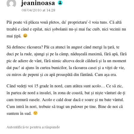
jeaninoasa
says:
08/04/2010 at 14:28
Păi poate vă plăcea vouă pletos, da’ proprietaru’-l voia tuns. Că altă
treabă e când e epilat, nici şobolanii nu-şi mai fac cuib, nici vecinii nu
mai ţipă.
Să definesc răcoarea? Păi ca atunci în august când mergi la ţară, te
duci pe la rude, ajungi şi pe la câmp, năduşeală maximă, fără apă, fără
pic de adiere de vânt, fără nimic altceva decât căldură şi la un moment
dat pac! ai ajuns în curtea bunicilor, la răcoarea casei şi a viţei de vie,
cu miros de pepeni şi cu apă proaspătă din fântână. Cam aşa era.
Când vedeţi voi 15 grade în nord, cam atâtea sunt acolo… Ce să zic,
în partea de nord a insulei, în zona de coastă, bat şi nişte vânturi de-ţi
cam tremură oasele. Acolo e cald doar dacă e soare şi nu bate vântul.
Cum intră în nori, trebuie să tragi un pulover pe tine. Bine de noi că
suntem în sud.
Autentifică-te pentru a răspunde