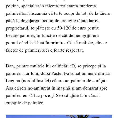
pe tine, specialist în tăierea-toaletarea-tunderea
palmierilor, înseamnă că tu te ocupi de tot, de la tăiere
până la degajarea locului de crengile tăiate iar el,
proprietarul, te plăteşte cu 50-120 de euro pentru
fiecare palmier, în funcţie de cât de neîngrijit era
pomul când l-ai luat în primire. Ce să mai zic, cine e
tăietor de palmieri aici e foarte respectat.
Dan, printre multele lui calificări :D, se pricepe şi la
palmieri. Iar luni, după Paşte, l-a sunat un nene din La
Laguna (nordul insulei) că are un palmier de curăţat.
Aşa că ieri ne-am urcat în maşină şi am demarat spre
palmier: eu să fac poze şi Seb să ajute la încărcat
crengile de palmier.