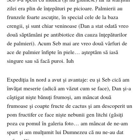
zilei era plin de înţepături pe picioare. Palmierii au
frunzele foarte ascuţite, în special cele de la baza
crengii, şi sunt chiar veninoase (Dan a stat odată vreo
două săptămâni pe antibiotice din cauza înţepăturilor
de palmieri). Acum Seb mai are vreo două vârfuri de
ace de palmier înfipte în piele… aşteptăm să iasă
singure sau să facă puroi. Iuh
Expediţia în nord a avut şi avantaje: eu şi Seb cică am
învăţat meserie (adică am văzut cum se face), Dan şi-a
câştigat nişte bănuţi frumoşi, am mâncat două
frumoase şi coapte fructe de cactus şi am descoperit un
pom fructifer ce face nişte nebunii gen litchi (găsiţi
poza cu pomul în galeria foto… am mâncat de ne-am
spart şi am mulţumit lui Dumnezeu că nu ne-au dat