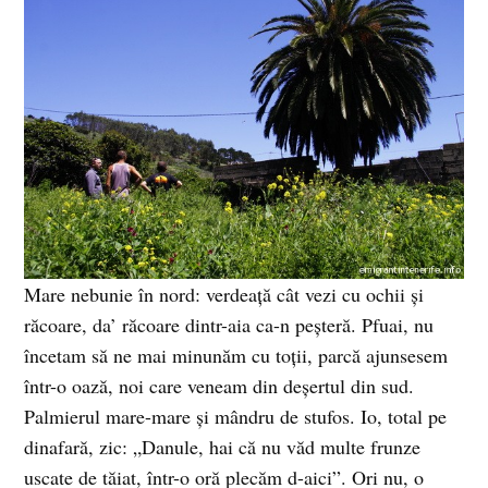
Mare nebunie în nord: verdeaţă cât vezi cu ochii şi
răcoare, da’ răcoare dintr-aia ca-n peşteră. Pfuai, nu
încetam să ne mai minunăm cu toţii, parcă ajunsesem
într-o oază, noi care veneam din deşertul din sud.
Palmierul mare-mare şi mândru de stufos. Io, total pe
dinafară, zic: „Danule, hai că nu văd multe frunze
uscate de tăiat, într-o oră plecăm d-aici”. Ori nu, o