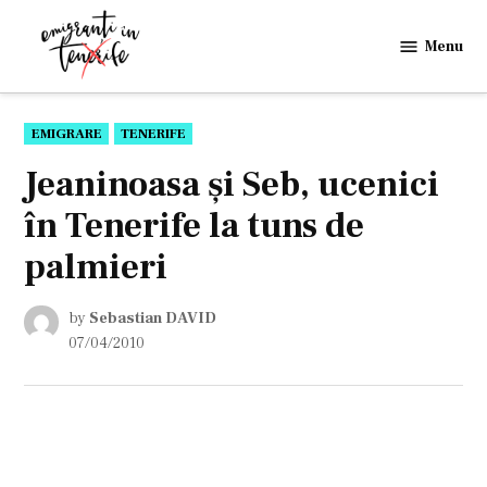
Skip
to
Menu
Emigranti
content
in
Tenerife
POSTED
EMIGRARE
TENERIFE
IN
Jeaninoasa şi Seb, ucenici
în Tenerife la tuns de
palmieri
by
Sebastian DAVID
07/04/2010