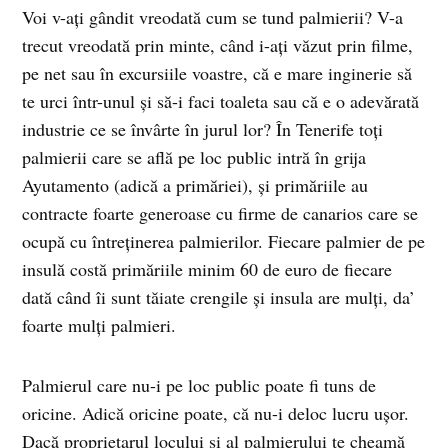
Voi v-aţi gândit vreodată cum se tund palmierii? V-a
trecut vreodată prin minte, când i-aţi văzut prin filme,
pe net sau în excursiile voastre, că e mare inginerie să
te urci într-unul şi să-i faci toaleta sau că e o adevărată
industrie ce se învârte în jurul lor? În Tenerife toţi
palmierii care se află pe loc public intră în grija
Ayutamento (adică a primăriei), şi primăriile au
contracte foarte generoase cu firme de canarios care se
ocupă cu întreţinerea palmierilor. Fiecare palmier de pe
insulă costă primăriile minim 60 de euro de fiecare
dată când îi sunt tăiate crengile şi insula are mulţi, da’
foarte mulţi palmieri.
Palmierul care nu-i pe loc public poate fi tuns de
oricine. Adică oricine poate, că nu-i deloc lucru uşor.
Dacă proprietarul locului şi al palmierului te cheamă