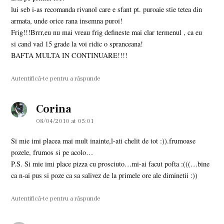
lui seb i-as recomanda rivanol care e sfant pt. puroaie stie tetea din
armata, unde orice rana insemna puroi!
Frig!!!Brrr,eu nu mai vreau frig defineste mai clar termenul , ca eu
si cand vad 15 grade la voi ridic o spranceana!
BAFTA MULTA IN CONTINUARE!!!!
Autentifică-te pentru a răspunde
Corina
says:
08/04/2010 at 05:01
Si mie imi placea mai mult inainte,l-ati chelit de tot :)).frumoase
pozele, frumos si pe acolo…
P.S. Si mie imi place pizza cu prosciuto…mi-ai facut pofta :(((…bine
ca n-ai pus si poze ca sa salivez de la primele ore ale diminetii :))
Autentifică-te pentru a răspunde