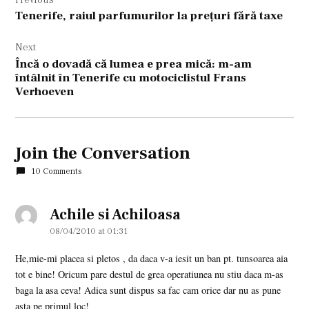
în
Tenerife, raiul parfumurilor la preţuri fără taxe
articole
Next
Încă o dovadă că lumea e prea mică: m-am
întâlnit în Tenerife cu motociclistul Frans
Verhoeven
Join the Conversation
10 Comments
Achile si Achiloasa
says:
08/04/2010 at 01:31
He,mie-mi placea si pletos , da daca v-a iesit un ban pt. tunsoarea aia
tot e bine! Oricum pare destul de grea operatiunea nu stiu daca m-as
baga la asa ceva! Adica sunt dispus sa fac cam orice dar nu as pune
asta pe primul loc!