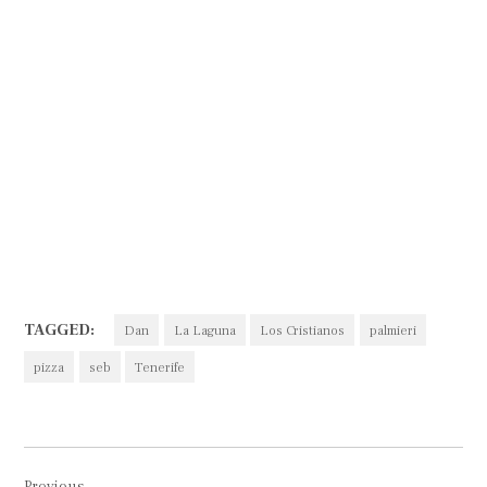
TAGGED:
Dan
La Laguna
Los Cristianos
palmieri
pizza
seb
Tenerife
Navigare
Previous