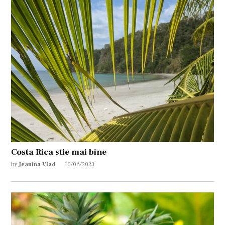
Costa Rica stie mai bine
by
Jeanina Vlad
10/06/2023