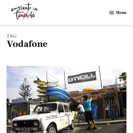
Skip
to
Menu
Emigranti
content
in
Tenerife
TAG:
Vodafone