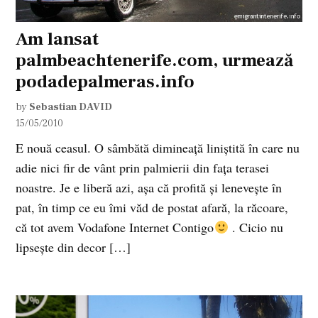
Am lansat
palmbeachtenerife.com, urmează
podadepalmeras.info
by
Sebastian DAVID
15/05/2010
E nouă ceasul. O sâmbătă dimineaţă liniştită în care nu
adie nici fir de vânt prin palmierii din faţa terasei
noastre. Je e liberă azi, aşa că profită şi leneveşte în
pat, în timp ce eu îmi văd de postat afară, la răcoare,
că tot avem Vodafone Internet Contigo
. Cicio nu
lipseşte din decor […]