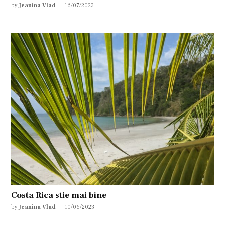
by
Jeanina Vlad
16/07/2023
Costa Rica stie mai bine
by
Jeanina Vlad
10/06/2023