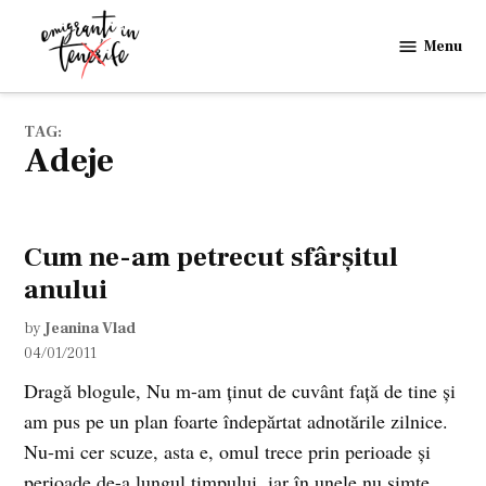
Skip
to
Menu
Emigranti
content
in
Tenerife
TAG:
Adeje
Cum ne-am petrecut sfârşitul
anului
by
Jeanina Vlad
04/01/2011
Dragă blogule, Nu m-am ţinut de cuvânt faţă de tine şi
am pus pe un plan foarte îndepărtat adnotările zilnice.
Nu-mi cer scuze, asta e, omul trece prin perioade şi
perioade de-a lungul timpului, iar în unele nu simte