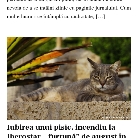
nevoia de a se întâlni zilnic cu paginile jurnalului. Cum
multe lucruri se întâmplă cu ciclicitate, […]
Iubirea unui pisic, incendiu la
Iberostar, „furtună” de august în