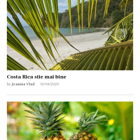
Costa Rica stie mai bine
by
Jeanina Vlad
10/06/2023