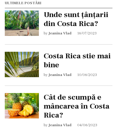
ULTIMELE POSTĂRI
Unde sunt țânțarii
din Costa Rica?
by
Jeanina Vlad
16/07/2023
Costa Rica stie mai
bine
by
Jeanina Vlad
10/06/2023
Cât de scumpă e
mâncarea în Costa
Rica?
by
Jeanina Vlad
04/06/2023