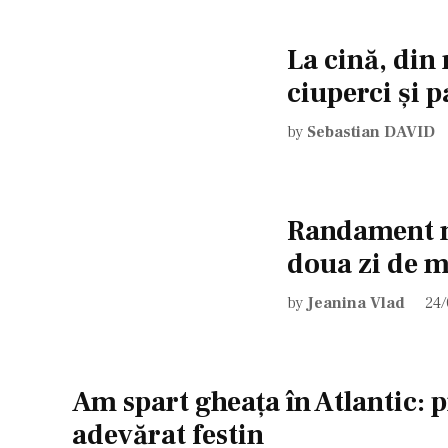
La cină, din
ciuperci şi p
by
Sebastian DAVID
Randament m
doua zi de 
by
Jeanina Vlad
24
Am spart gheaţa în Atlantic: p
adevărat festin