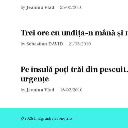
by
Jeanina Vlad
23/03/2010
Trei ore cu undiţa-n mână şi n
by
Sebastian DAVID
21/03/2010
Pe insulă poţi trăi din pescui
urgenţe
by
Jeanina Vlad
16/03/2010
© 2026 Emigranti in Tenerife