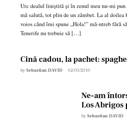
Urc dealul liniştită şi în zenul meu nu-mi pu
mă salută, tot plin de un zâmbet. La al doilea
voios când îmi spune „Hola!” mă-ntreb fără să 
Tenerife nu trebuie să […]
Cină cadou, la pachet: spaghe
by
Sebastian DAVID
02/05/2010
Ne-am întors
Los Abrigos p
by
Sebastian DAVID