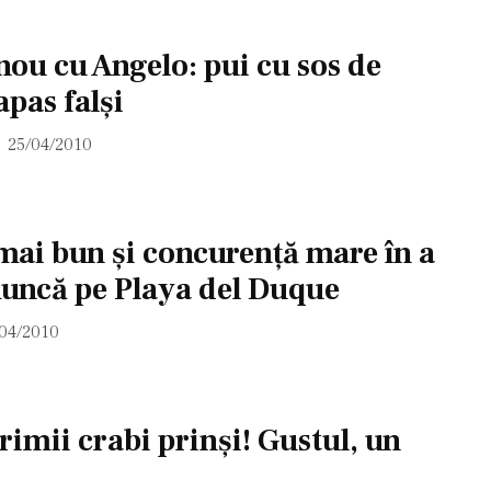
 nou cu Angelo: pui cu sos de
apas falşi
25/04/2010
ai bun şi concurenţă mare în a
muncă pe Playa del Duque
/04/2010
rimii crabi prinşi! Gustul, un