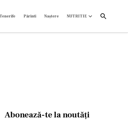
Open
Tenerife
Părinti
Naștere
NUTRITIE
Search
Open
dropdown
menu
Abonează-te la noutăți