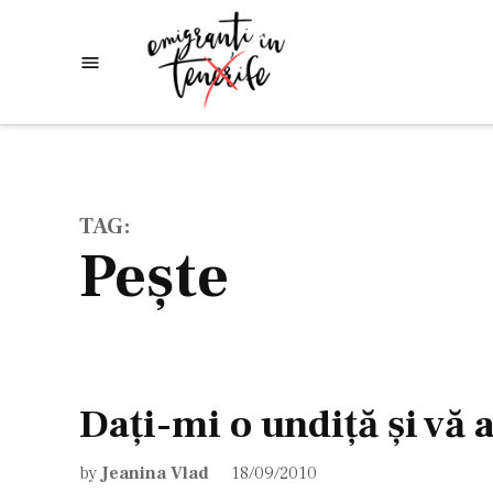
Skip
to
Emigranti
Descoperim
content
lumea
in
Tenerife
TAG:
peşte
Daţi-mi o undiţă şi vă
by
Jeanina Vlad
18/09/2010