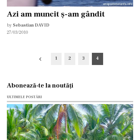
Azi am muncit ş-am gândit
by
Sebastian DAVID
27/03/2010
Paginație
1
2
3
4
articole
Abonează-te la noutăți
ULTIMELE POSTĂRI