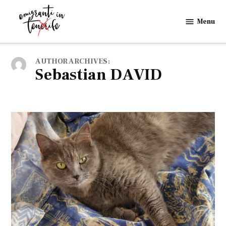
Skip
to
Menu
Emigranti
content
in
Tenerife
AUTHOR ARCHIVES:
Sebastian DAVID